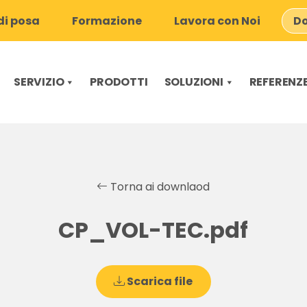
i posa
Formazione
Lavora con Noi
Do
SERVIZIO
PRODOTTI
SOLUZIONI
REFERENZ
Torna ai downlaod
CP_VOL-TEC.pdf
Scarica file