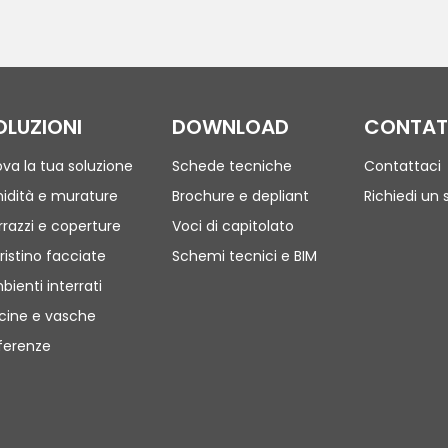
OLUZIONI
DOWNLOAD
CONTAT
ova la tua soluzione
Schede tecniche
Contattaci
idità e murature
Brochure e depliant
Richiedi un 
rrazzi e coperture
Voci di capitolato
ristino facciate
Schemi tecnici e BIM
bienti interrati
scine e vasche
ferenze