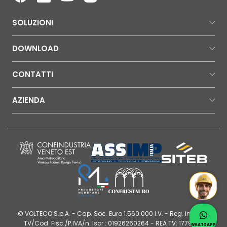
SOLUZIONI
DOWNLOAD
CONTATTI
AZIENDA
Mr Wat
Contatt
© VOLTECO S.p.A. - Cap. Soc. Euro 1.560.000 I.V. - Reg. Imprese
Whatsap
TV/Cod. Fisc./P.IVA/n. Iscr.: 01926260264 - REA TV: 177980 |
WHATSAPP