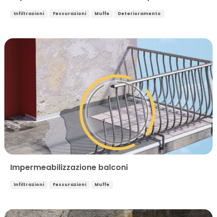
Infiltrazioni
Fessurazioni
Muffe
Deterioramento
Impermeabilizzazione balconi
Infiltrazioni
Fessurazioni
Muffe