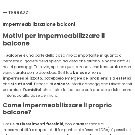
TERRAZZI
Impermeabilizzazione balconi
Motivi per impermeabilizzare il
balcone
Il
balcone
è una parte della casa molto importante, in quanto ci
permette di godere della splendida vista che offrono le nostre città e i
nostri paesaggi. Tuttavia, spesso questa zona viene trascurata e non
viene curata come dovrebbe. Se il tuo
balcone
non è
impermeabilizzato
, potrebbero emergere dei
problemi
sia
estetici
che
strutturali
. Depositi di
calcare
infatti danneggiano i rivestimenti
ceramici e l’
umidità
che risale dal balcone può andare a deteriorare
l’intonaco alla base del muro.
Come impermeabilizzare il proprio
balcone?
Grazie ai
rivestimenti flessibili
, con caratteristiche di
impermeabilità e capacità di far ponte sulle fessure (CBA), è possibile