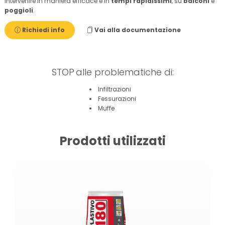
intervenire in maniera efficace e in
tempi rapidissimi
, su
balconi
e
poggioli
.
Richiedi info
Vai alla documentazione
STOP
alle problematiche di:
Infiltrazioni
Fessurazioni
Muffe
Prodotti utilizzati