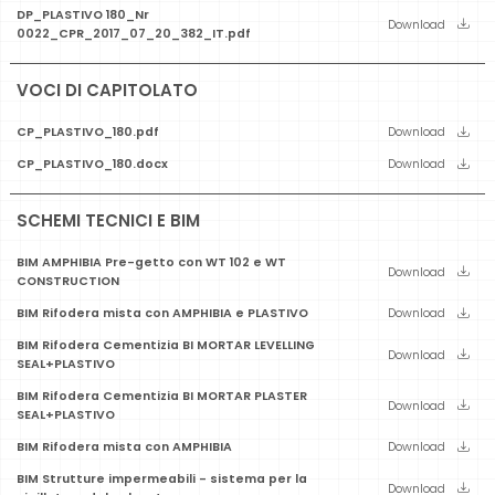
DP_PLASTIVO 180_Nr
Download
0022_CPR_2017_07_20_382_IT.pdf
VOCI DI CAPITOLATO
CP_PLASTIVO_180.pdf
Download
CP_PLASTIVO_180.docx
Download
SCHEMI TECNICI E BIM
BIM AMPHIBIA Pre-getto con WT 102 e WT
Download
CONSTRUCTION
BIM Rifodera mista con AMPHIBIA e PLASTIVO
Download
BIM Rifodera Cementizia BI MORTAR LEVELLING
Download
SEAL+PLASTIVO
BIM Rifodera Cementizia BI MORTAR PLASTER
Download
SEAL+PLASTIVO
BIM Rifodera mista con AMPHIBIA
Download
BIM Strutture impermeabili - sistema per la
Download