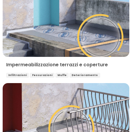
Impermeabilizzazione terrazzi e coperture
Infiltrazioni
Fessurazioni
Muffe
Deterioramento