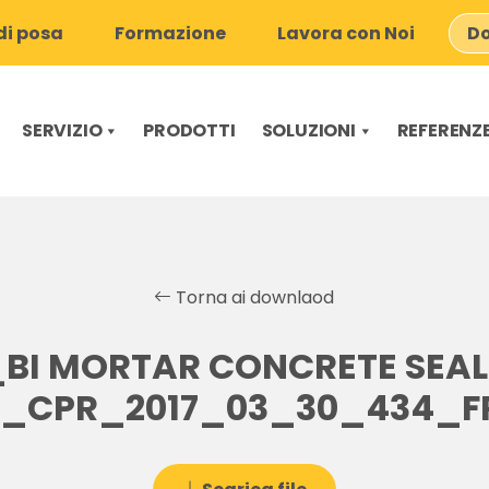
i posa
Formazione
Lavora con Noi
Do
SERVIZIO
PRODOTTI
SOLUZIONI
REFERENZ
Torna ai downlaod
BI MORTAR CONCRETE SEA
8_CPR_2017_03_30_434_FR