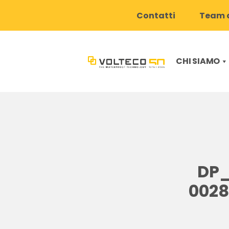
Contatti
Team d
CHI SIAMO
DP_
002