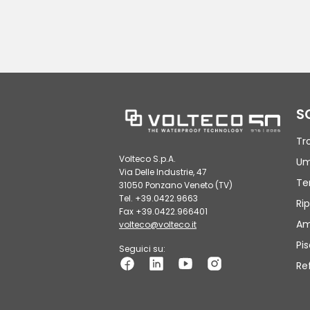
S
Tr
Volteco S.p.A.
Um
Via Delle Industrie, 47
Te
31050 Ponzano Veneto (TV)
Tel. +39.0422.9663
Rip
Fax +39.0422.966401
Am
volteco@volteco.it
Pi
Seguici su:
Re