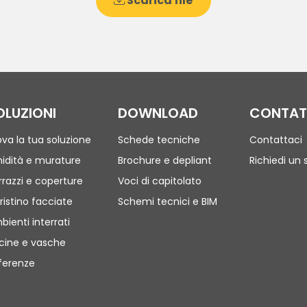
Scarica file
OLUZIONI
DOWNLOAD
CONTAT
ova la tua soluzione
Schede tecniche
Contattaci
idità e murature
Brochure e depliant
Richiedi un 
rrazzi e coperture
Voci di capitolato
ristino facciate
Schemi tecnici e BIM
bienti interrati
scine e vasche
ferenze