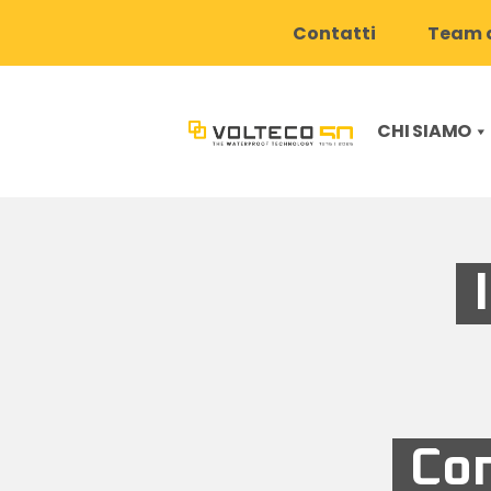
Contatti
Team d
CHI SIAMO
Co