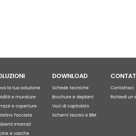
OLUZIONI
DOWNLOAD
CONTAT
ova la tua soluzione
Schede tecniche
Contattaci
idità e murature
Brochure e depliant
Richiedi un 
rrazzi e coperture
Voci di capitolato
ristino facciate
Schemi tecnici e BIM
bienti interrati
scine e vasche