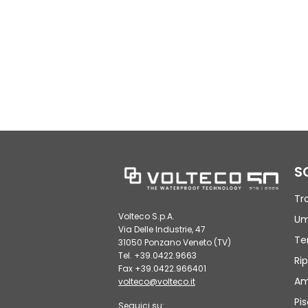
S
Tr
Volteco S.p.A.
Um
Via Delle Industrie, 47
Te
31050 Ponzano Veneto (TV)
Tel. +39.0422.9663
Rip
Fax +39.0422.966401
Am
volteco@volteco.it
Pi
Seguici su: