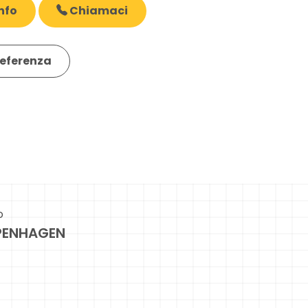
nfo
Chiamaci
eferenza
o
ENHAGEN