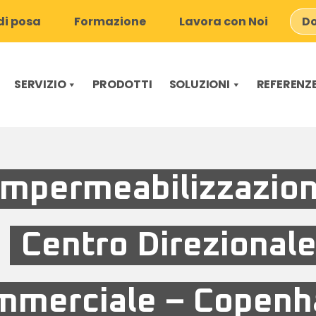
i posa
Formazione
Lavora con Noi
Do
SERVIZIO
PRODOTTI
SOLUZIONI
REFERENZ
Impermeabilizzazio
Centro Direzional
mmerciale – Copen