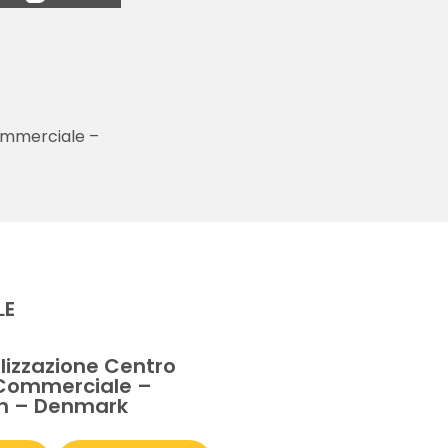
ommerciale –
LE
izzazione Centro
 Commerciale –
n – Denmark