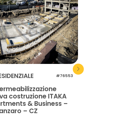
ESIDENZIALE
RESIDENZIALE
#76553
ermeabilizzazione
Impermeabilizz
va costruzione ITAKA
pavimentazione
rtments & Business –
privata – Orist
anzaro – CZ