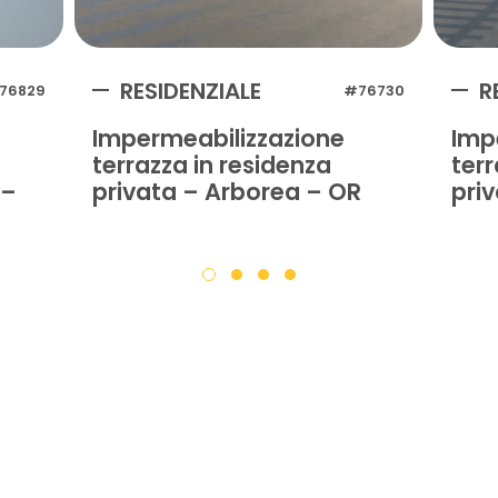
RESIDENZIALE
R
76829
#76730
Impermeabilizzazione
Imp
terrazza in residenza
terr
 –
privata – Arborea – OR
pri