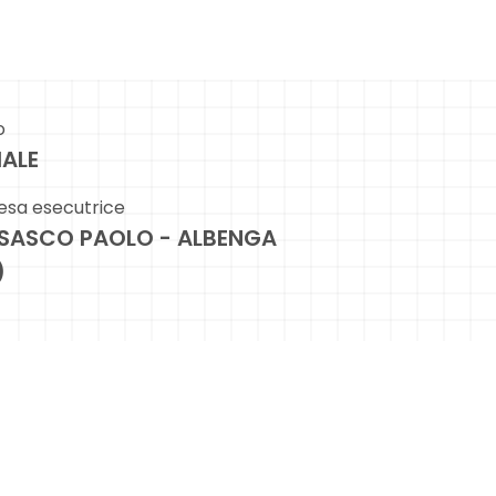
o
IALE
esa esecutrice
SASCO PAOLO - ALBENGA
)