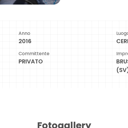
Anno
Luog
2016
CER
Committente
Impr
PRIVATO
BRU
(SV
Fotogallery