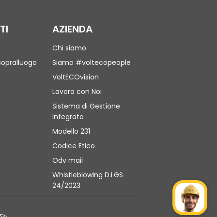
TI
AZIENDA
Chi siamo
sopralluogo
Siamo #voltecopeople
VoltECOvision
Lavora con Noi
Sistema di Gestione
Integrato
Modello 231
Codice Etico
Odv mail
Whistleblowing D.LGS
24/2023
Mr Wat