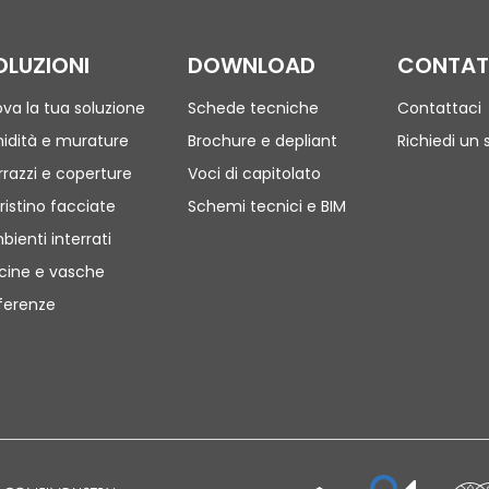
OLUZIONI
DOWNLOAD
CONTAT
ova la tua soluzione
Schede tecniche
Contattaci
idità e murature
Brochure e depliant
Richiedi un 
rrazzi e coperture
Voci di capitolato
ristino facciate
Schemi tecnici e BIM
bienti interrati
scine e vasche
ferenze