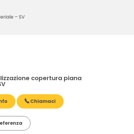
eriale – SV
E
izzazione copertura piana
SV
nfo
Chiamaci
eferenza