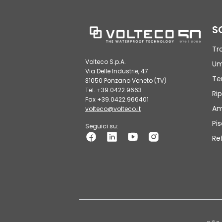
S
Tr
Volteco S.p.A.
Um
Via Delle Industrie, 47
Te
31050 Ponzano Veneto (TV)
Tel. +39.0422.9663
Rip
Fax +39.0422.966401
Am
volteco@volteco.it
Pi
Seguici su:
Re