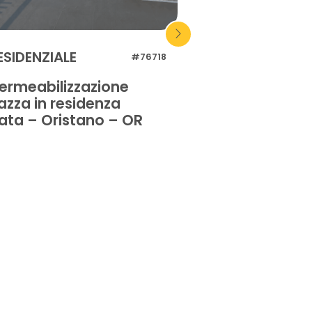
ESIDENZIALE
INDUSTRIALE
#76718
ermeabilizzazione
Impermeabilizz
azza in residenza
tetto piano dell
vata – Oristano – OR
– Ravenna – RA