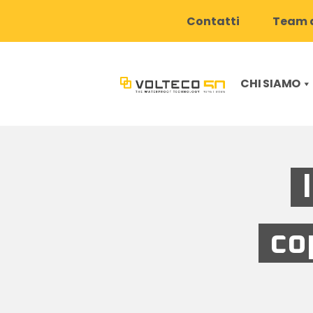
Contatti
Team d
CHI SIAMO
co