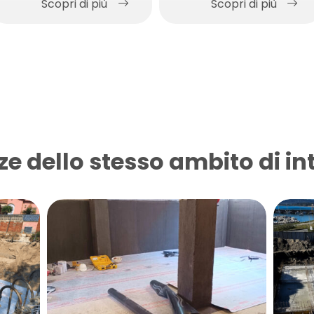
Scopri di più
Scopri di più
autoriparante,
autosigillante e
autoagganciante al
calcestruzzo.
ze dello stesso ambito di in