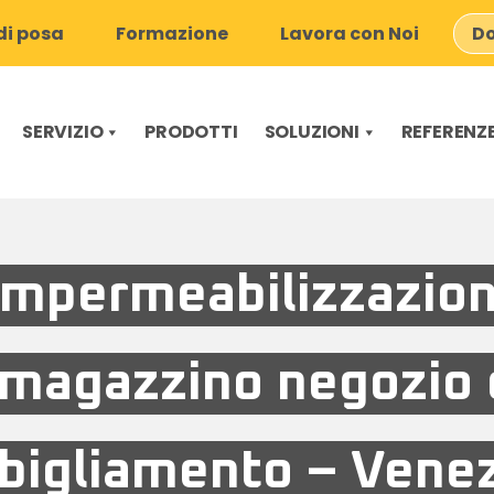
i posa
Formazione
Lavora con Noi
Do
SERVIZIO
PRODOTTI
SOLUZIONI
REFERENZ
Impermeabilizzazio
magazzino negozio 
bigliamento – Venez