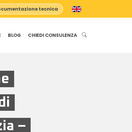
cumentazione tecnica
E
BLOG
CHIEDI CONSULENZA
ne
di
ia –