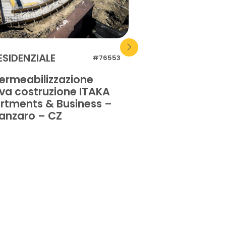
ESIDENZIALE
RESIDENZIALE
#76553
ermeabilizzazione
Impermeabilizz
va costruzione ITAKA
pavimentazione
rtments & Business –
privata – Orist
anzaro – CZ