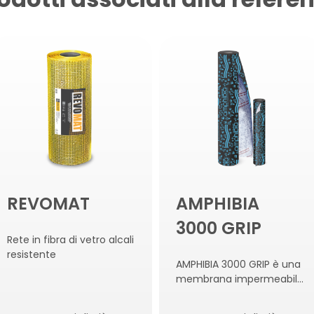
REVOMAT
AMPHIBIA
3000 GRIP
Rete in fibra di vetro alcali
resistente
AMPHIBIA 3000 GRIP è una
membrana impermeabile
in epdm, reattiva al
contatto con l’acqua,