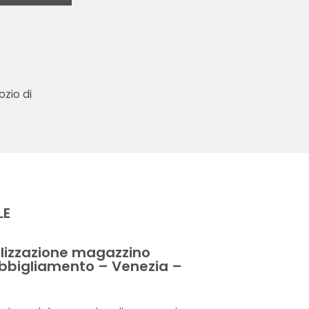
zio di
LE
izzazione magazzino
abbigliamento – Venezia –