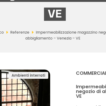
VE
co
Referenze
Impermeabilizzazione magazzino nego
abbigliamento – Venezia – VE
COMMERCIA
Ambienti interrati
Impermeabil
negozio di 
VE