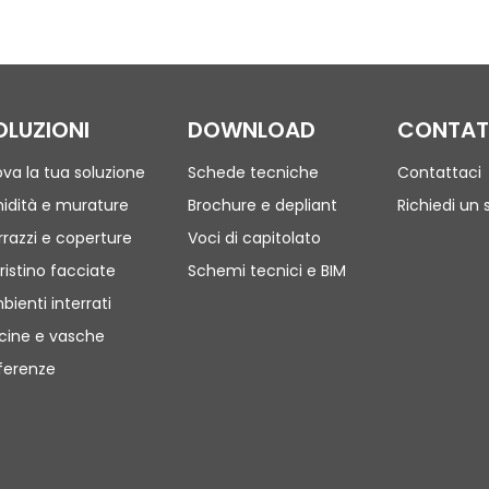
OLUZIONI
DOWNLOAD
CONTAT
ova la tua soluzione
Schede tecniche
Contattaci
idità e murature
Brochure e depliant
Richiedi un 
rrazzi e coperture
Voci di capitolato
ristino facciate
Schemi tecnici e BIM
bienti interrati
scine e vasche
ferenze