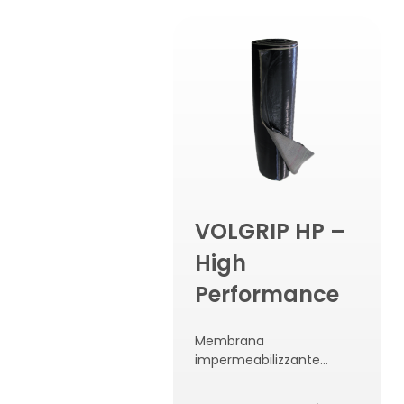
VOLGRIP HP –
High
Performance
Membrana
impermeabilizzante
bentonitica
autoagganciante al