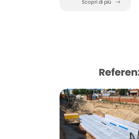
Scopri di più
calcestruzzo accoppiata
a membrana MDPE.
Referen