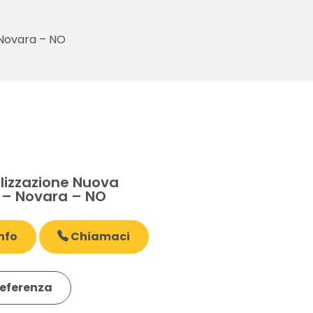
 Novara – NO
E
izzazione Nuova
 – Novara – NO
nfo
Chiamaci
eferenza