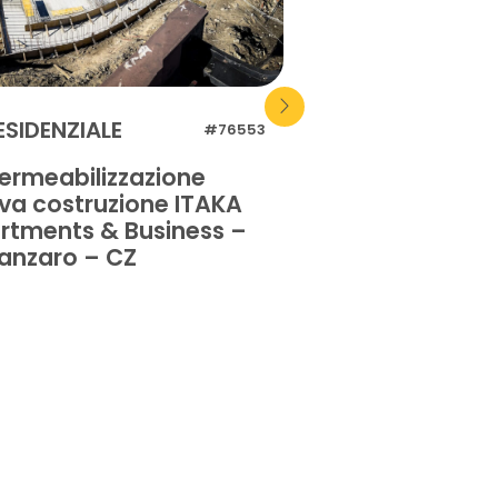
ESIDENZIALE
RESIDENZIALE
#76553
ermeabilizzazione
Impermeabilizz
va costruzione ITAKA
pavimentazione
rtments & Business –
privata – Orist
anzaro – CZ