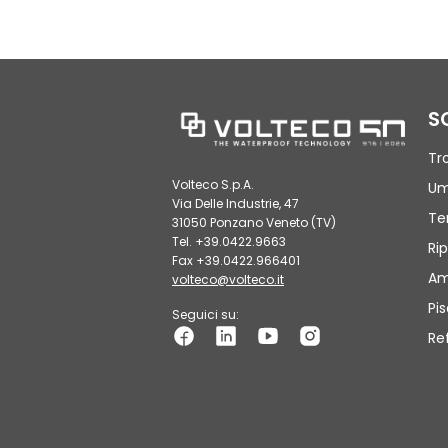
S
Tr
Volteco S.p.A.
Um
Via Delle Industrie, 47
Te
31050 Ponzano Veneto (TV)
Tel. +39.0422.9663
Rip
Fax +39.0422.966401
Am
volteco@volteco.it
Pi
Seguici su:
Re