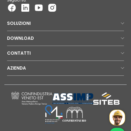
Seguici su:
SOLUZIONI
DOWNLOAD
CONTATTI
AZIENDA
Mr Wat