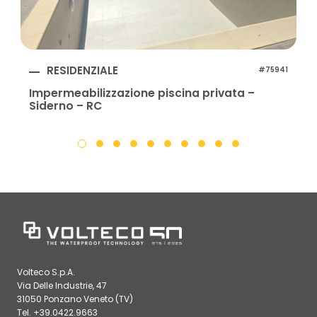
RESIDENZIALE
#75941
Impermeabilizzazione piscina privata –
Siderno – RC
Volteco S.p.A.
Via Delle Industrie, 47
31050 Ponzano Veneto (TV)
Tel. +39.0422.9663