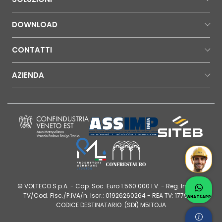
DOWNLOAD
CONTATTI
AZIENDA
Mr Wat
Contatt
© VOLTECO S.p.A. - Cap. Soc. Euro 1.560.000 I.V. - Reg. Imprese
Whatsap
TV/Cod. Fisc./P.IVA/n. Iscr.: 01926260264 - REA TV: 177980 |
WHATSAPP
CODICE DESTINATARIO: (SDI) M5ITOJA
Chiedi 