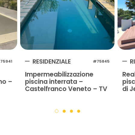
RESIDENZIALE
R
75941
#75845
Impermeabilizzazione
Rea
no –
piscina interrata –
pisc
Castelfranco Veneto – TV
di J