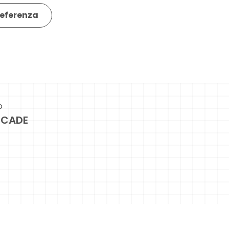
eferenza
o
CADE