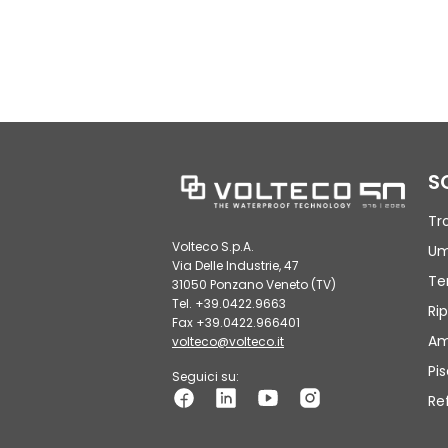
S
Tr
Volteco S.p.A.
Um
Via Delle Industrie, 47
Te
31050 Ponzano Veneto (TV)
Tel. +39.0422.9663
Rip
Fax +39.0422.966401
Am
volteco@volteco.it
Pi
Seguici su:
Re