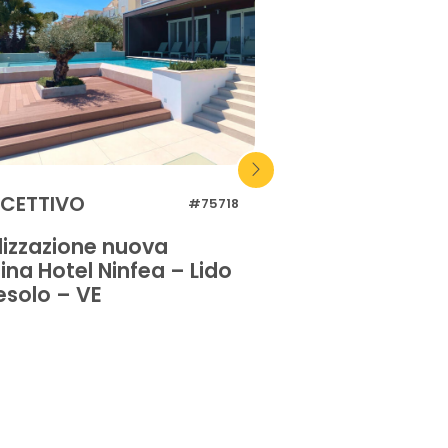
ICETTIVO
RICETTIVO
#75718
lizzazione nuova
Riqualificazione
ina Hotel Ninfea – Lido
privata Hotel Im
esolo – VE
Palace – Lido di
VE