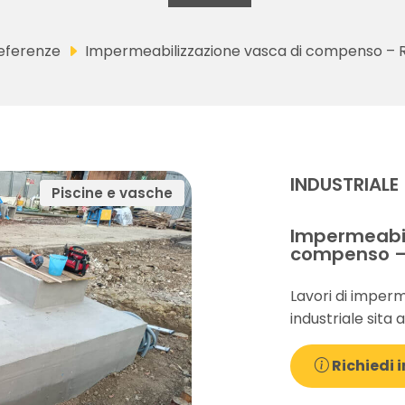
eferenze
Impermeabilizzazione vasca di compenso – 
INDUSTRIALE
Piscine e vasche
Impermeabil
compenso –
Lavori di imper
industriale sita
Richiedi i