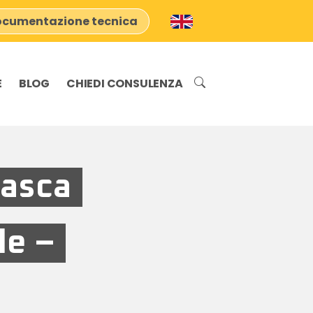
cumentazione tecnica
E
BLOG
CHIEDI CONSULENZA
vasca
de –