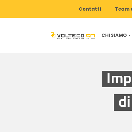
Contatti
Team d
CHI SIAMO
Imp
d