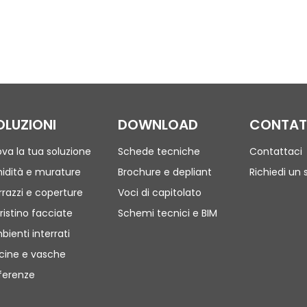
OLUZIONI
DOWNLOAD
CONTAT
ova la tua soluzione
Schede tecniche
Contattaci
idità e murature
Brochure e depliant
Richiedi un 
rrazzi e coperture
Voci di capitolato
ristino facciate
Schemi tecnici e BIM
bienti interrati
scine e vasche
ferenze