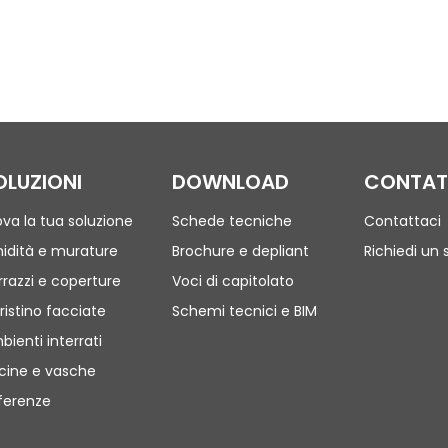
OLUZIONI
DOWNLOAD
CONTAT
ova la tua soluzione
Schede tecniche
Contattaci
idità e murature
Brochure e depliant
Richiedi un 
rrazzi e coperture
Voci di capitolato
ristino facciate
Schemi tecnici e BIM
bienti interrati
scine e vasche
ferenze