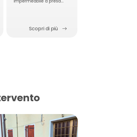
impermeabile a presa
rapida
Scopri di più
tervento