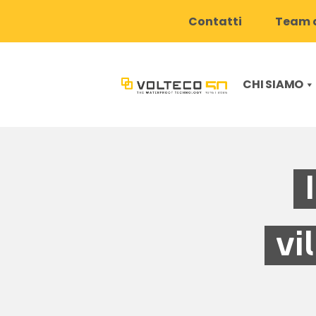
Contatti
Team d
CHI SIAMO
vi