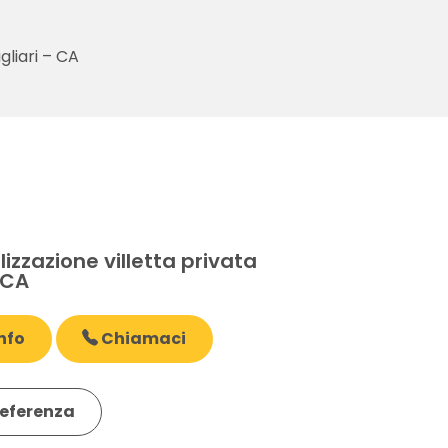
gliari – CA
E
zzazione villetta privata
 CA
nfo
Chiamaci
eferenza