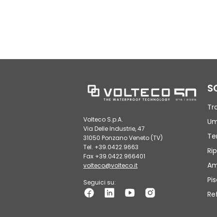
S
Tr
Volteco S.p.A.
Um
Via Delle Industrie, 47
Te
31050 Ponzano Veneto (TV)
Tel. +39.0422.9663
Rip
Fax +39.0422.966401
Am
volteco@volteco.it
Pi
Seguici su:
Re