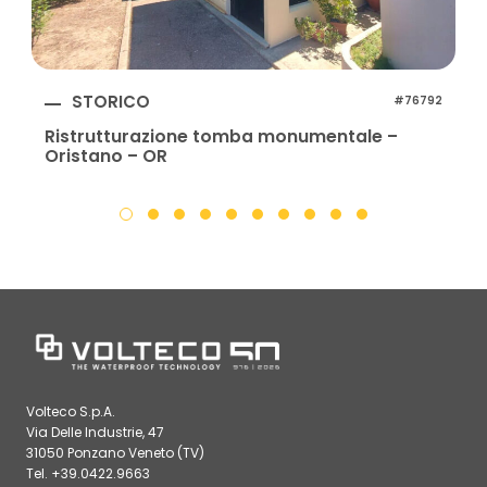
STORICO
#76792
Ristrutturazione tomba monumentale –
Oristano – OR
Volteco S.p.A.
Via Delle Industrie, 47
31050 Ponzano Veneto (TV)
Tel. +39.0422.9663