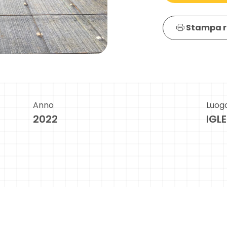
Stampa r
Anno
Luog
2022
IGL