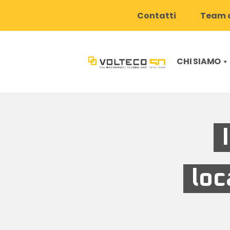
Contatti
Team d
CHI SIAMO
loc