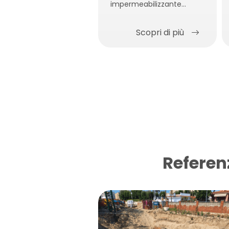
impermeabilizzante
bentonitica
autoagganciante al
Scopri di più
calcestruzzo.
Referen