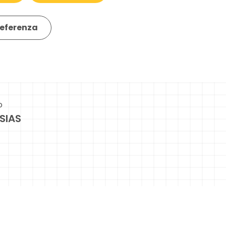
eferenza
o
ESIAS