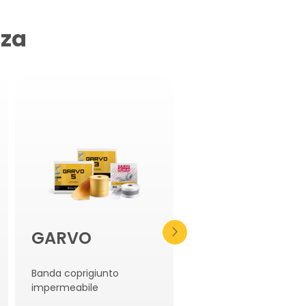
nza
GARVO
AKTI-VO BS
Banda coprigiunto
Mastice idroespanden
impermeabile
di bentonite di sodio
naturale e gomma