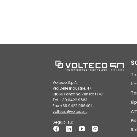
S
Tr
Volteco S.p.A.
Um
Via Delle Industrie, 47
Te
31050 Ponzano Veneto (TV)
Tel. +39.0422.9663
Rip
Fax +39.0422.966401
Am
volteco@volteco.it
Pi
Seguici su:
Re