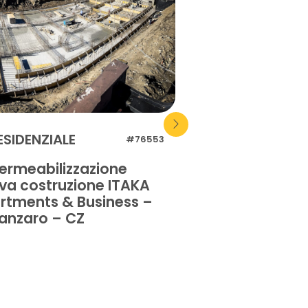
ESIDENZIALE
RESIDENZIALE
#76553
ermeabilizzazione
Impermeabilizz
va costruzione ITAKA
pavimentazione
rtments & Business –
privata – Orist
anzaro – CZ