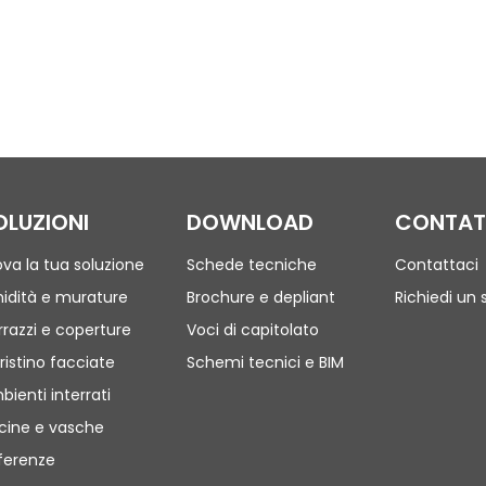
OLUZIONI
DOWNLOAD
CONTAT
ova la tua soluzione
Schede tecniche
Contattaci
idità e murature
Brochure e depliant
Richiedi un 
rrazzi e coperture
Voci di capitolato
ristino facciate
Schemi tecnici e BIM
bienti interrati
scine e vasche
ferenze