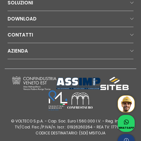
SOLUZIONI
DOWNLOAD
CONTATTI
AZIENDA
Mr Wat
Contatt
© VOLTECO S.p.A. - Cap. Soc. Euro 1.560.000 I.V. - Reg. Imprese
Whatsap
TV/Cod. Fisc./P.IVA/n. Iscr.: 01926260264 - REA TV: 177980 |
WHATSAPP
CODICE DESTINATARIO: (SDI) M5ITOJA