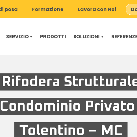
i posa
Formazione
Lavora con Noi
Do
SERVIZIO
PRODOTTI
SOLUZIONI
REFERENZ
Rifodera Struttural
Condominio Privato
Tolentino – MC