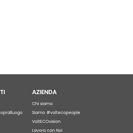
TI
AZIENDA
Chi siamo
sopralluogo
Siamo #voltecopeople
VoltECOvision
Lavora con Noi