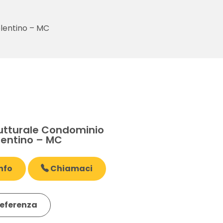
olentino – MC
E
rutturale Condominio
lentino – MC
nfo
Chiamaci
eferenza