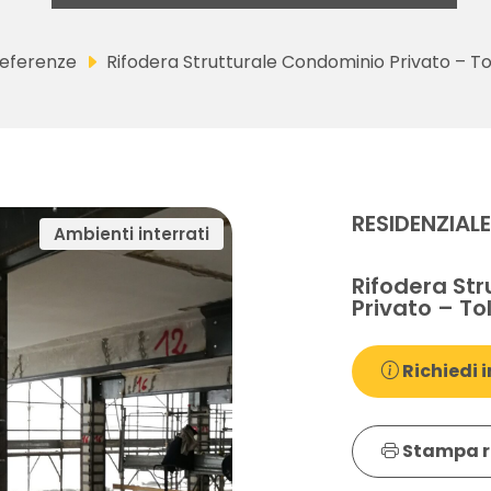
eferenze
Rifodera Strutturale Condominio Privato – T
RESIDENZIAL
Ambienti interrati
Rifodera St
Privato – To
Richiedi i
Stampa r