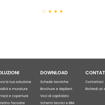
OLUZIONI
DOWNLOAD
CONTAT
ova la tua soluzione
Schede tecniche
Contattaci
idità e murature
Brochure e depliant
Richiedi un 
rrazzi e coperture
Voci di capitolato
ristino facciate
Schemi tecnici e BIM