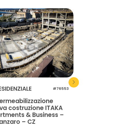
ESIDENZIALE
RESIDENZIALE
#76553
ermeabilizzazione
Impermeabilizz
va costruzione ITAKA
pavimentazione
rtments & Business –
privata – Orist
anzaro – CZ