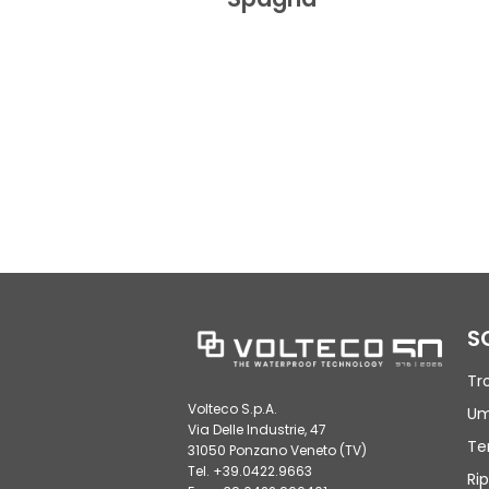
S
Tr
Volteco S.p.A.
Um
Via Delle Industrie, 47
Te
31050 Ponzano Veneto (TV)
Tel. +39.0422.9663
Rip