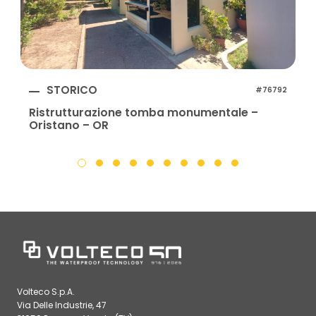
STORICO
#76792
Ristrutturazione tomba monumentale –
Oristano – OR
Volteco S.p.A.
Via Delle Industrie, 47