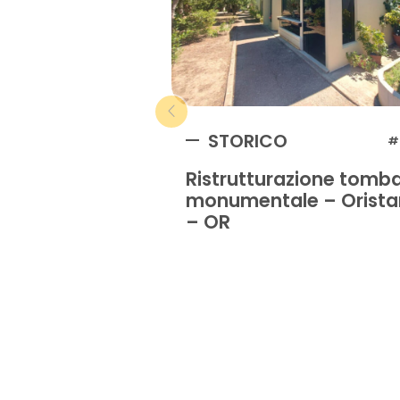
STORICO
#
Ristrutturazione tomb
monumentale – Orist
– OR