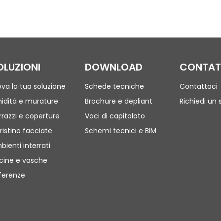
OLUZIONI
DOWNLOAD
CONTAT
ova la tua soluzione
Schede tecniche
Contattaci
idità e murature
Brochure e depliant
Richiedi un 
rrazzi e coperture
Voci di capitolato
ristino facciate
Schemi tecnici e BIM
bienti interrati
scine e vasche
ferenze