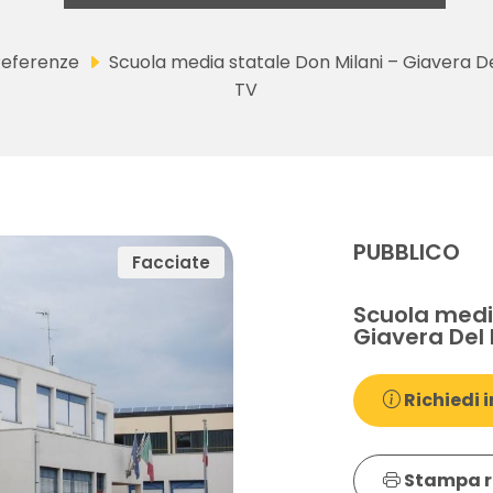
Referenze
Scuola media statale Don Milani – Giavera D
TV
PUBBLICO
Facciate
Scuola medi
Giavera Del 
Richiedi i
Stampa r