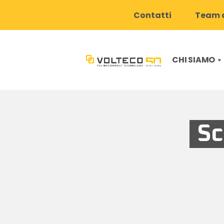
Contatti
Team d
CHI SIAMO
Sc