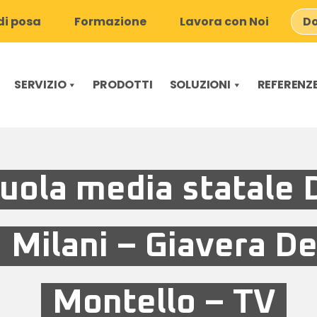
i posa
Formazione
Lavora con Noi
Do
SERVIZIO
PRODOTTI
SOLUZIONI
REFERENZ
uola media statale 
Milani – Giavera De
Montello – TV