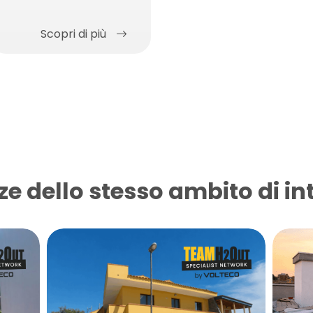
base di polimeri e
cemento
Scopri di più
ze dello stesso ambito di in