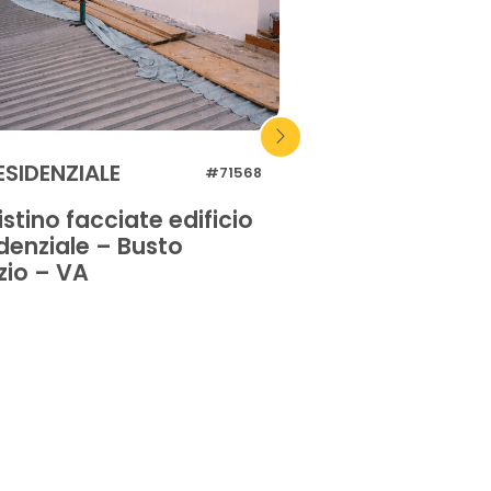
ESIDENZIALE
RESIDENZIALE
#71568
istino facciate edificio
Impermeabilizz
denziale – Busto
marciapiede – 
zio – VA
– PD