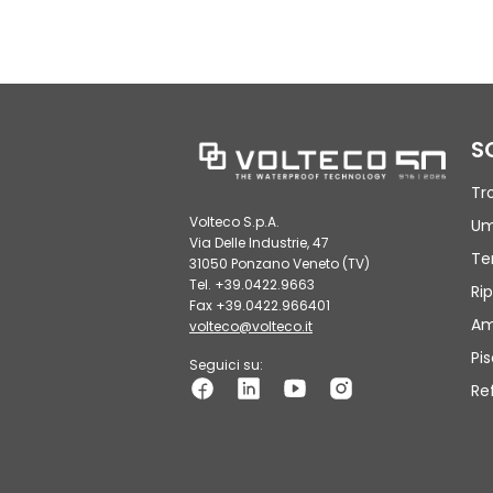
S
Tr
Volteco S.p.A.
Um
Via Delle Industrie, 47
Te
31050 Ponzano Veneto (TV)
Tel. +39.0422.9663
Rip
Fax +39.0422.966401
Am
volteco@volteco.it
Pi
Seguici su:
Re