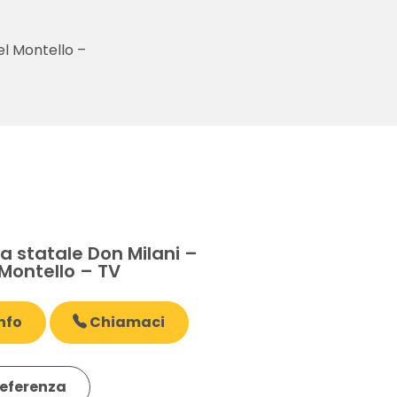
el Montello –
a statale Don Milani –
Montello – TV
nfo
Chiamaci
eferenza