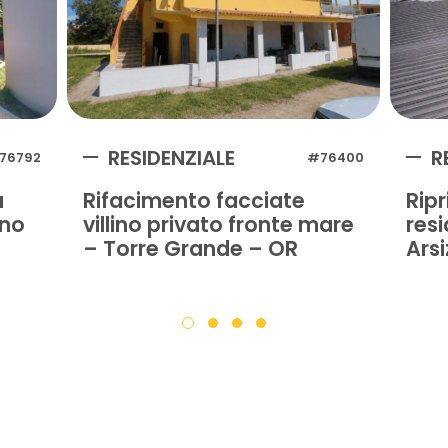
RESIDENZIALE
R
76792
#76400
a
Rifacimento facciate
Ripr
ano
villino privato fronte mare
resi
– Torre Grande – OR
Arsi