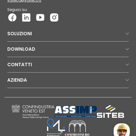
volteco@volteco.it
Seguici su:
SOLUZIONI
DOWNLOAD
CONTATTI
AZIENDA
Mr Wat