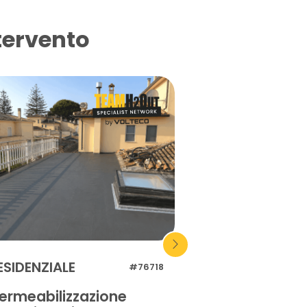
tervento
ESIDENZIALE
INDUSTRIALE
#76718
ermeabilizzazione
Impermeabilizz