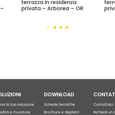
terrazza in residenza
terr
 –
privata – Arborea – OR
pri
OLUZIONI
DOWNLOAD
CONTAT
ova la tua soluzione
Schede tecniche
Contattaci
idità e murature
Brochure e depliant
Richiedi un 