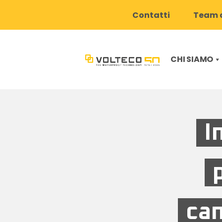
Contatti
Team d
CHI SIAMO
I
cam