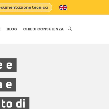
cumentazione tecnica
E
BLOG
CHIEDI CONSULENZA
e e
a e
to di