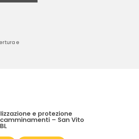
ertura e
E
izzazione e protezione
 camminamenti – San Vito
 BL