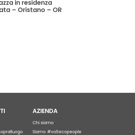
azza in residenza
tetto piano dell
vata – Oristano – OR
– Ravenna – RA
TI
AZIENDA
Chi siamo
sopralluogo
Siamo #voltecopeople