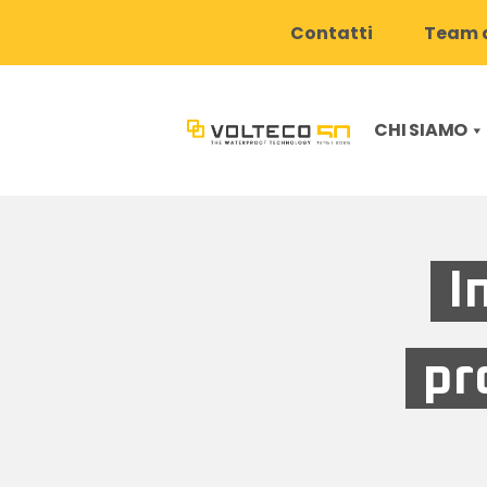
Contatti
Team d
CHI SIAMO
I
pr