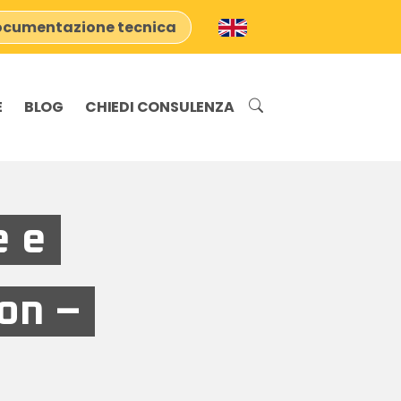
cumentazione tecnica
E
BLOG
CHIEDI CONSULENZA
e e
on –