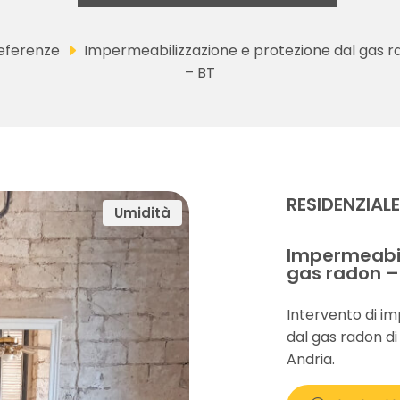
eferenze
Impermeabilizzazione e protezione dal gas r
– BT
RESIDENZIAL
Umidità
Impermeabil
gas radon –
Intervento di i
dal gas radon di
Andria.