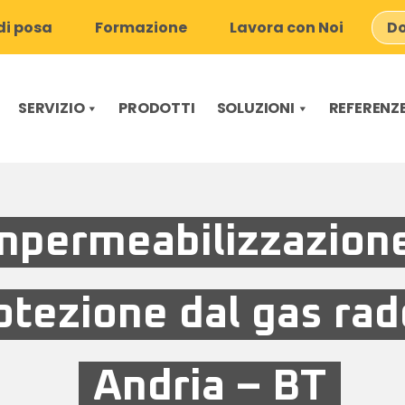
i posa
Formazione
Lavora con Noi
Do
SERVIZIO
PRODOTTI
SOLUZIONI
REFERENZ
mpermeabilizzazion
otezione dal gas rad
Andria – BT