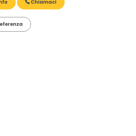
nfo
Chiamaci
eferenza