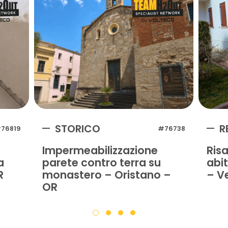
STORICO
R
76819
#76738
Impermeabilizzazione
Ris
a
parete contro terra su
abi
R
monastero – Oristano –
– V
OR