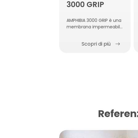
3000 GRIP
AMPHIBIA 3000 GRIP è una
membrana impermeabile
in epdm, reattiva al
contatto con l’acqua,
Scopri di più
autoriparante,
autosigillante e
autoagganciante al
calcestruzzo.
Referen