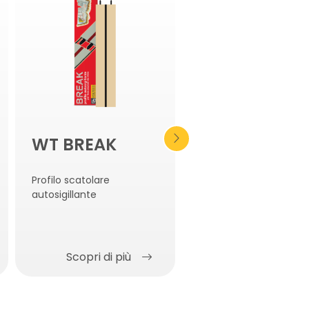
WT BREAK
WT
CONSTRUCT
Profilo scatolare
autosigillante
Profilo idroespansivo
armato con rete di
acciaio
Scopri di più
Scopri di più