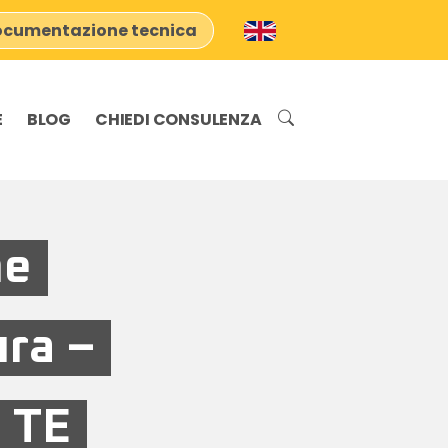
cumentazione tecnica
E
BLOG
CHIEDI CONSULENZA
ne
ura –
– TE