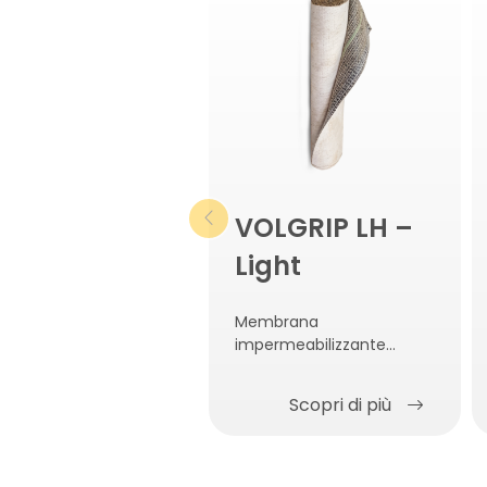
VOLGRIP LH –
Light
Membrana
impermeabilizzante
bentonitica
autoagganciante al
Scopri di più
calcestruzzo.