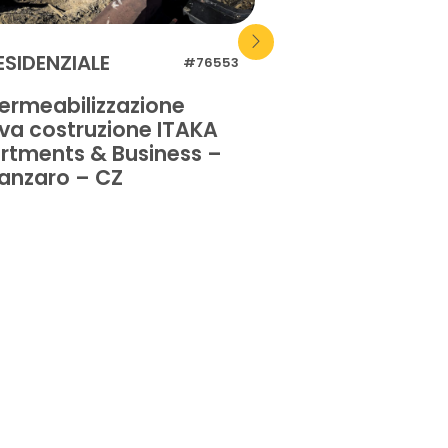
ESIDENZIALE
RESIDENZIALE
#76553
ermeabilizzazione
Impermeabilizz
va costruzione ITAKA
pavimentazione
rtments & Business –
privata – Orist
anzaro – CZ