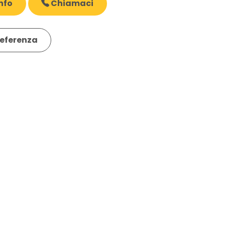
nfo
Chiamaci
eferenza