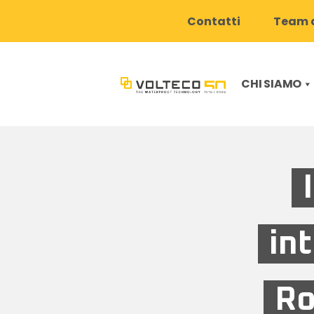
Contatti
Team d
CHI SIAMO
in
Ro