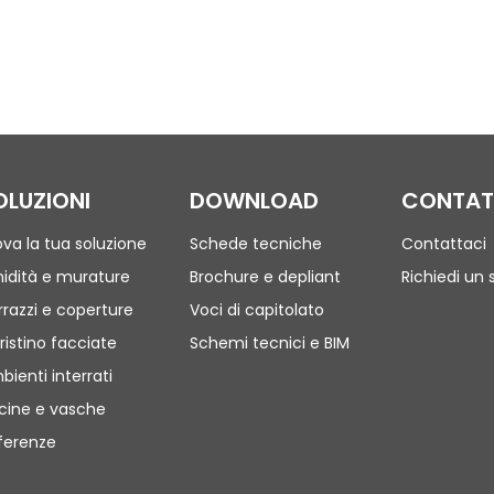
OLUZIONI
DOWNLOAD
CONTAT
ova la tua soluzione
Schede tecniche
Contattaci
idità e murature
Brochure e depliant
Richiedi un 
rrazzi e coperture
Voci di capitolato
ristino facciate
Schemi tecnici e BIM
bienti interrati
scine e vasche
ferenze