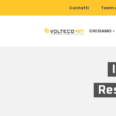
Contatti
Team d
CHI SIAMO
Re