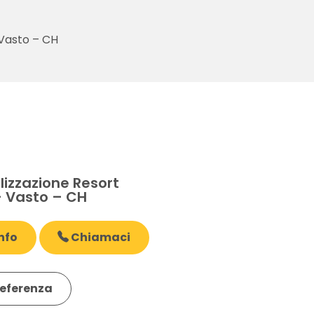
Vasto – CH
izzazione Resort
 Vasto – CH
nfo
Chiamaci
eferenza