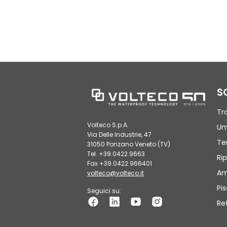
S
Tr
Volteco S.p.A.
Um
Via Delle Industrie, 47
Te
31050 Ponzano Veneto (TV)
Tel. +39.0422.9663
Rip
Fax +39.0422.966401
Am
volteco@volteco.it
Pi
Seguici su:
Re