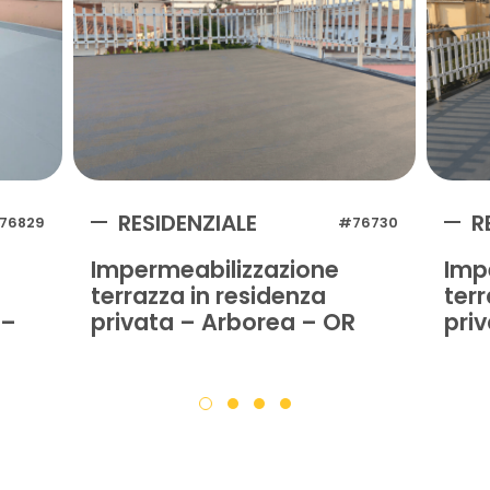
RESIDENZIALE
R
76829
#76730
Impermeabilizzazione
Imp
terrazza in residenza
terr
 –
privata – Arborea – OR
pri