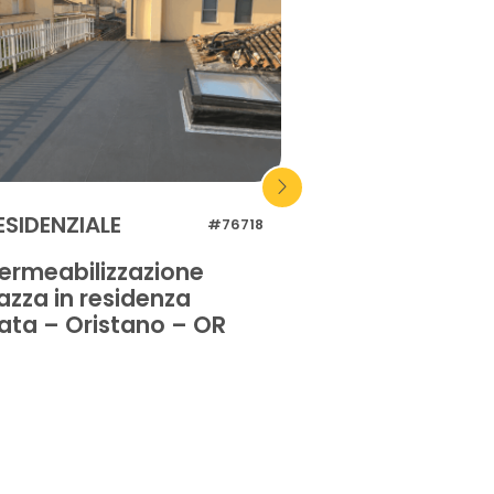
ESIDENZIALE
INDUSTRIALE
#76718
ermeabilizzazione
Impermeabilizz
azza in residenza
tetto piano dell
vata – Oristano – OR
– Ravenna – RA