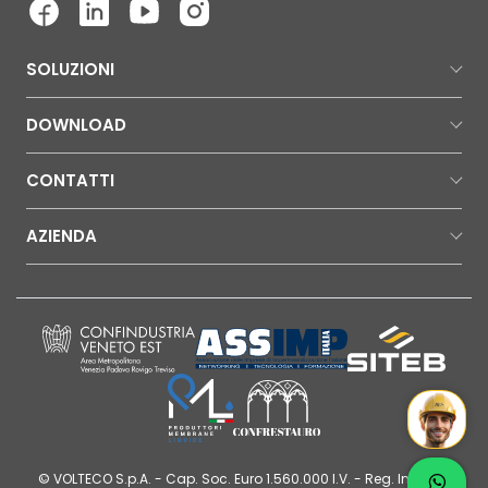
SOLUZIONI
DOWNLOAD
CONTATTI
AZIENDA
Mr Wat
Contatt
© VOLTECO S.p.A. - Cap. Soc. Euro 1.560.000 I.V. - Reg. Imprese