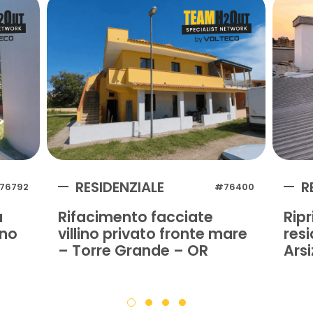
RESIDENZIALE
R
76792
#76400
a
Rifacimento facciate
Ripr
ano
villino privato fronte mare
resi
– Torre Grande – OR
Arsi