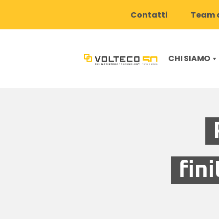
Contatti
Team d
CHI SIAMO
fin