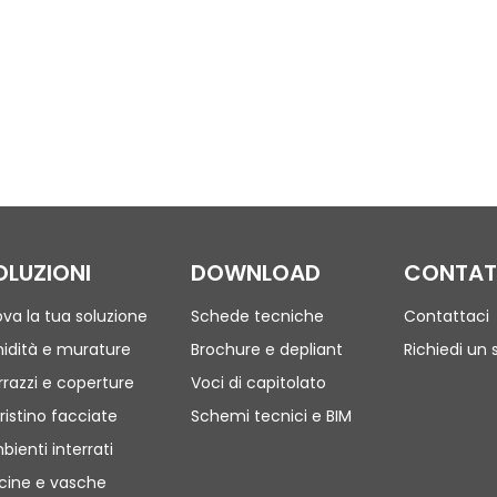
OLUZIONI
DOWNLOAD
CONTAT
ova la tua soluzione
Schede tecniche
Contattaci
idità e murature
Brochure e depliant
Richiedi un 
rrazzi e coperture
Voci di capitolato
ristino facciate
Schemi tecnici e BIM
bienti interrati
scine e vasche