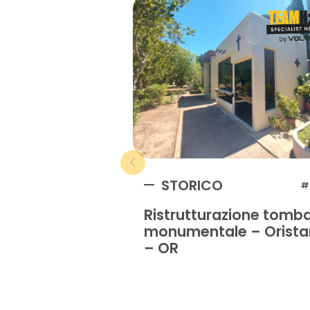
STORICO
#
Ristrutturazione tomb
monumentale – Orist
– OR