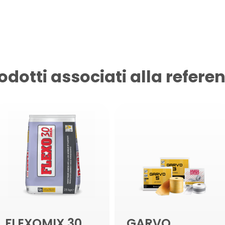
odotti associati alla refere
FLEXOMIX 30
GARVO