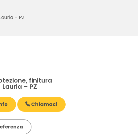
Lauria – PZ
E
otezione, finitura
 Lauria – PZ
nfo
Chiamaci
eferenza