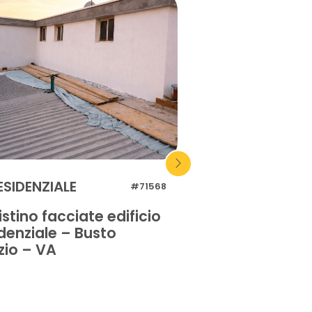
ESIDENZIALE
RESIDENZIALE
#71568
istino facciate edificio
Impermeabilizz
denziale – Busto
marciapiede – 
zio – VA
– PD