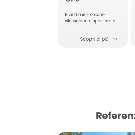
Rivestimento acril-
silossanico a spessore per
interni ed esterni ad alta
traspirabilità, elasticità ed
Scopri di più
idrorepellenza
Referen