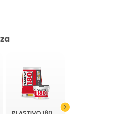
nza
PLASTIVO 180
TRIPLEZERO-