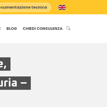
cumentazione tecnica
E
BLOG
CHIEDI CONSULENZA
e,
uria –