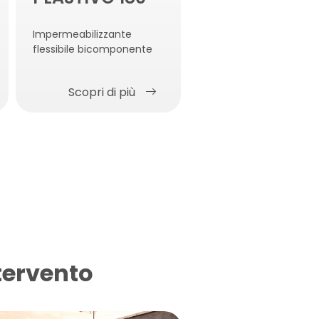
Impermeabilizzante
Emulsione cremosa
flessibile bicomponente
superidrofobica
Scopri di più
Scopri di più
tervento