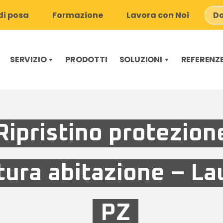
i posa
Formazione
Lavora con Noi
Do
SERVIZIO
PRODOTTI
SOLUZIONI
REFERENZ
Ripristino protezion
itura abitazione – La
PZ