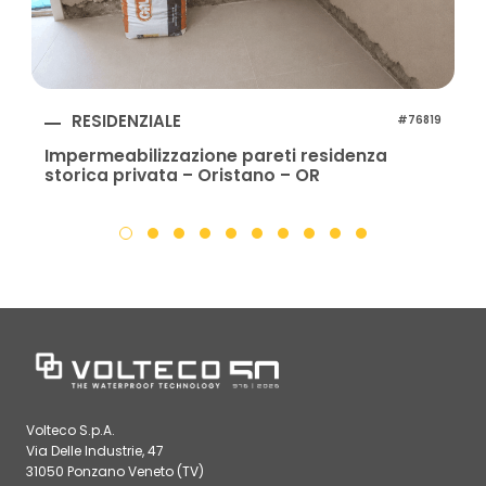
RESIDENZIALE
#76819
Impermeabilizzazione pareti residenza
storica privata – Oristano – OR
Volteco S.p.A.
Via Delle Industrie, 47
31050 Ponzano Veneto (TV)