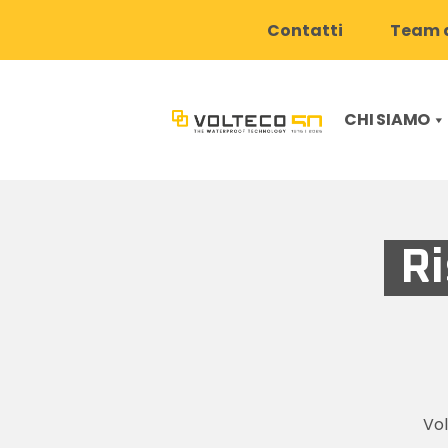
Contatti
Team d
CHI SIAMO
R
Vo