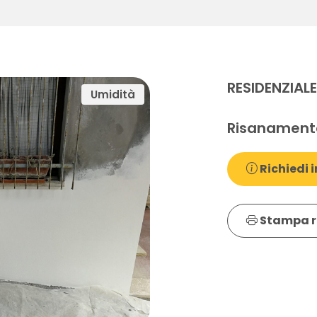
RESIDENZIAL
Umidità
Risanamento
Richiedi i
Stampa r