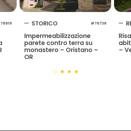
STORICO
R
76819
#76738
Impermeabilizzazione
Ris
a
parete contro terra su
abi
R
monastero – Oristano –
– V
OR