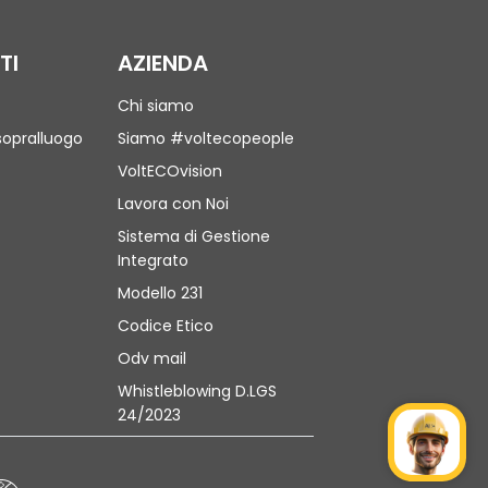
TI
AZIENDA
Chi siamo
sopralluogo
Siamo #voltecopeople
VoltECOvision
Lavora con Noi
Sistema di Gestione
Integrato
Modello 231
Codice Etico
Odv mail
Whistleblowing D.LGS
24/2023
Mr Wat