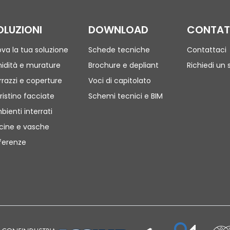
OLUZIONI
DOWNLOAD
CONTAT
ova la tua soluzione
Schede tecniche
Contattaci
idità e murature
Brochure e depliant
Richiedi un 
rrazzi e coperture
Voci di capitolato
ristino facciate
Schemi tecnici e BIM
bienti interrati
scine e vasche
ferenze