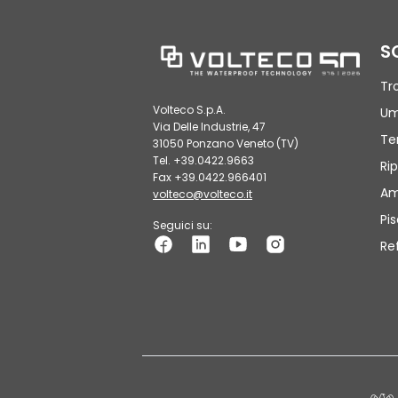
S
Tr
Volteco S.p.A.
Um
Via Delle Industrie, 47
Te
31050 Ponzano Veneto (TV)
Tel. +39.0422.9663
Rip
Fax +39.0422.966401
Am
volteco@volteco.it
Pi
Seguici su:
Re