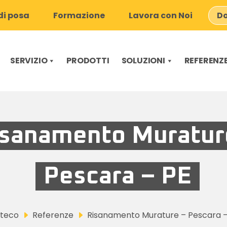
i posa
Formazione
Lavora con Noi
Do
SERVIZIO
PRODOTTI
SOLUZIONI
REFERENZ
isanamento Muratur
Pescara – PE
lteco
Referenze
Risanamento Murature – Pescara –