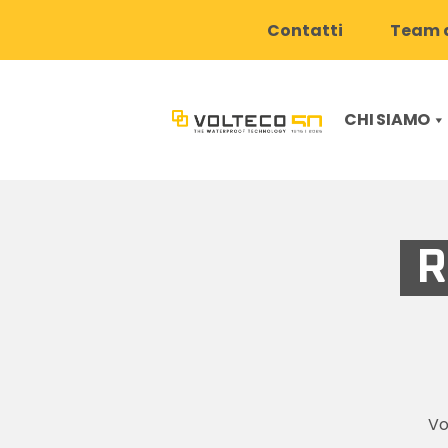
Contatti
Team d
CHI SIAMO
R
Vo