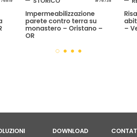
STORICO
R
76819
#76738
Impermeabilizzazione
Ris
a
parete contro terra su
abi
R
monastero – Oristano –
– V
OR
OLUZIONI
DOWNLOAD
CONTAT