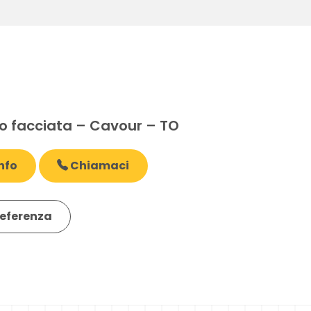
E
 facciata – Cavour – TO
nfo
Chiamaci
eferenza