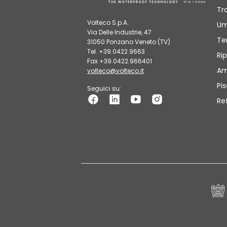
Tr
Volteco S.p.A.
Um
Via Delle Industrie, 47
Te
31050 Ponzano Veneto (TV)
Tel. +39.0422.9663
Rip
Fax +39.0422.966401
Am
volteco@volteco.it
Pi
Seguici su:
Re