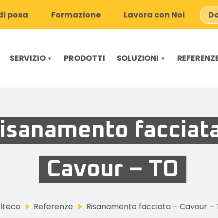
i posa
Formazione
Lavora con Noi
Do
SERVIZIO
PRODOTTI
SOLUZIONI
REFERENZ
isanamento facciata
Cavour – TO
lteco
Referenze
Risanamento facciata – Cavour –