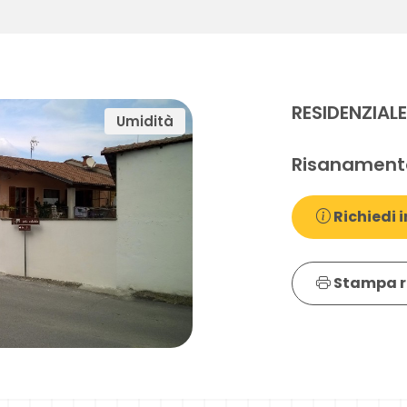
RESIDENZIAL
Umidità
Risanamento
Richiedi i
Stampa r