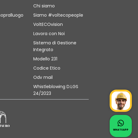
Chi siamo
sopralluogo
Siamo #voltecopeople
VoltECOvision
Lavora con Noi
Sistema di Gestione
Integrato
Modello 231
Codice Etico
Odv mail
Whistleblowing D.LGS
24/2023
Mr Wat
Contat
Whatsapp 
WHATSAPP