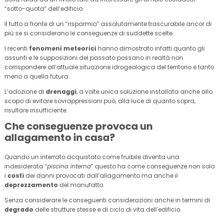
“sotto-quota” dell’edificio.
Il tutto a fronte di un “risparmio” assolutamente trascurabile ancor di
più se si considerano le conseguenze di suddette scelte.
I recenti
fenomeni meteorici
hanno dimostrato infatti quanto gli
assunti e le supposizioni del passato possano in realtà non
corrispondere all’attuale situazione idrogeologica del territorio e tanto
meno a quella futura.
L’adozione di
drenaggi
, a volte unica soluzione installata anche allo
scopo di evitare sovrappressioni può, alla luce di quanto sopra,
risultare insufficiente.
Che conseguenze provoca un
allagamento in casa?
Quando un interrato acquistato come fruibile diventa una
indesiderata “
piscina interna
” questo ha come conseguenze non solo
i
costi
dei danni provocati dall’allagamento ma anche il
deprezzamento
del manufatto.
Senza considerare le conseguenti considerazioni anche in termini di
degrado
delle strutture stesse e di ciclo di vita dell’edificio.