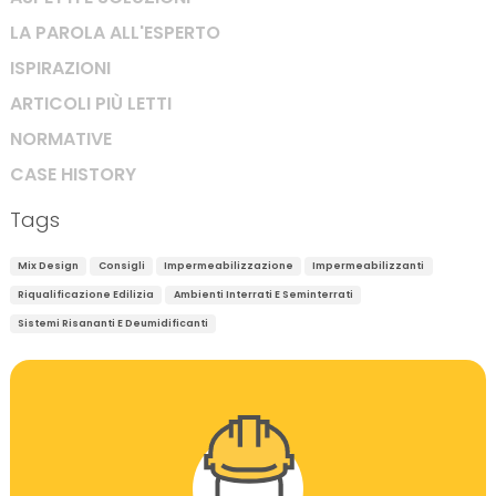
LA PAROLA ALL'ESPERTO
ISPIRAZIONI
ARTICOLI PIÙ LETTI
NORMATIVE
CASE HISTORY
Tags
Mix Design
Consigli
Impermeabilizzazione
Impermeabilizzanti
Riqualificazione Edilizia
Ambienti Interrati E Seminterrati
Sistemi Risananti E Deumidificanti