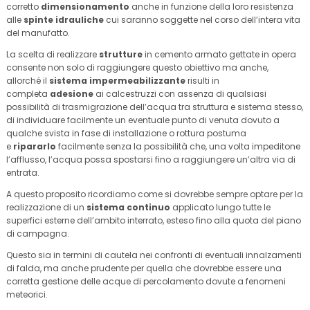
corretto
dimensionamento
anche in funzione della loro resistenza
alle
spinte idrauliche
cui saranno soggette nel corso dell’intera vita
del manufatto.
La scelta di realizzare
strutture
in cemento armato gettate in opera
consente non solo di raggiungere questo obiettivo ma anche,
allorché il
sistema impermeabilizzante
risulti in
completa
adesione
ai calcestruzzi con assenza di qualsiasi
possibilità di trasmigrazione dell’acqua tra struttura e sistema stesso,
di individuare facilmente un eventuale punto di venuta dovuto a
qualche svista in fase di installazione o rottura postuma
e
ripararlo
facilmente senza la possibilità che, una volta impeditone
l’afflusso, l’acqua possa spostarsi fino a raggiungere un’altra via di
entrata.
A questo proposito ricordiamo come si dovrebbe sempre optare per la
realizzazione di un
sistema continuo
applicato lungo tutte le
superfici esterne dell’ambito interrato, esteso fino alla quota del piano
di campagna.
Questo sia in termini di cautela nei confronti di eventuali innalzamenti
di falda, ma anche prudente per quella che dovrebbe essere una
corretta gestione delle acque di percolamento dovute a fenomeni
meteorici.