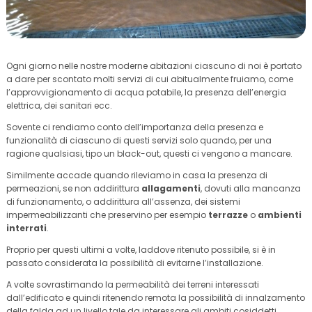
Ogni giorno nelle nostre moderne abitazioni ciascuno di noi è portato
a dare per scontato molti servizi di cui abitualmente fruiamo, come
l’approvvigionamento di acqua potabile, la presenza dell’energia
elettrica, dei sanitari ecc.
Sovente ci rendiamo conto dell’importanza della presenza e
funzionalità di ciascuno di questi servizi solo quando, per una
ragione qualsiasi, tipo un black-out, questi ci vengono a mancare.
Similmente accade quando rileviamo in casa la presenza di
permeazioni, se non addirittura
allagamenti
, dovuti alla mancanza
di funzionamento, o addirittura all’assenza, dei sistemi
impermeabilizzanti che preservino per esempio
terrazze
o
ambienti
interrati
.
Proprio per questi ultimi a volte, laddove ritenuto possibile, si è in
passato considerata la possibilità di evitarne l’installazione.
A volte sovrastimando la permeabilità dei terreni interessati
dall’edificato e quindi ritenendo remota la possibilità di innalzamento
della falda ad un livello tale da interessare gli ambiti cosiddetti