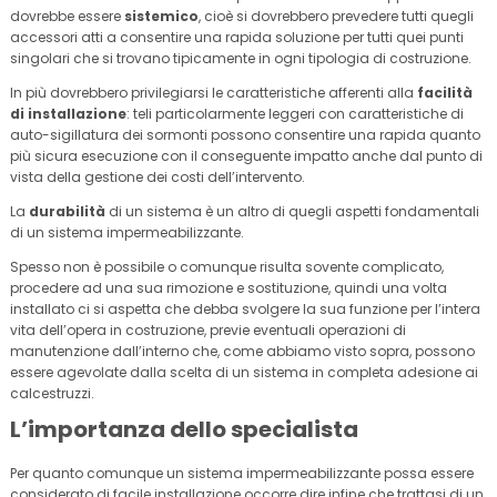
dovrebbe essere
sistemico
, cioè si dovrebbero prevedere tutti quegli
accessori atti a consentire una rapida soluzione per tutti quei punti
singolari che si trovano tipicamente in ogni tipologia di costruzione.
In più dovrebbero privilegiarsi le caratteristiche afferenti alla
facilità
di installazione
: teli particolarmente leggeri con caratteristiche di
auto-sigillatura dei sormonti possono consentire una rapida quanto
più sicura esecuzione con il conseguente impatto anche dal punto di
vista della gestione dei costi dell’intervento.
La
durabilità
di un sistema è un altro di quegli aspetti fondamentali
di un sistema impermeabilizzante.
Spesso non è possibile o comunque risulta sovente complicato,
procedere ad una sua rimozione e sostituzione, quindi una volta
installato ci si aspetta che debba svolgere la sua funzione per l’intera
vita dell’opera in costruzione, previe eventuali operazioni di
manutenzione dall’interno che, come abbiamo visto sopra, possono
essere agevolate dalla scelta di un sistema in completa adesione ai
calcestruzzi.
L’importanza dello specialista
Per quanto comunque un sistema impermeabilizzante possa essere
considerato di facile installazione occorre dire infine che trattasi di un