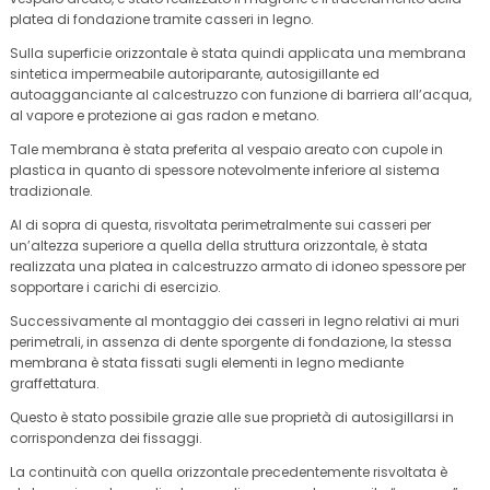
platea di fondazione tramite casseri in legno.
Sulla superficie orizzontale è stata quindi applicata una membrana
sintetica impermeabile autoriparante, autosigillante ed
autoagganciante al calcestruzzo con funzione di barriera all’acqua,
al vapore e protezione ai gas radon e metano.
Tale membrana è stata preferita al vespaio areato con cupole in
plastica in quanto di spessore notevolmente inferiore al sistema
tradizionale.
Al di sopra di questa, risvoltata perimetralmente sui casseri per
un’altezza superiore a quella della struttura orizzontale, è stata
realizzata una platea in calcestruzzo armato di idoneo spessore per
sopportare i carichi di esercizio.
Successivamente al montaggio dei casseri in legno relativi ai muri
perimetrali, in assenza di dente sporgente di fondazione, la stessa
membrana è stata fissati sugli elementi in legno mediante
graffettatura.
Questo è stato possibile grazie alle sue proprietà di autosigillarsi in
corrispondenza dei fissaggi.
La continuità con quella orizzontale precedentemente risvoltata è