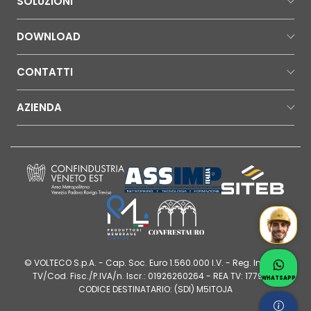
SOLUZIONI
DOWNLOAD
CONTATTI
AZIENDA
Mr Wat
Contatt
© VOLTECO S.p.A. - Cap. Soc. Euro 1.560.000 I.V. - Reg. Imprese
Whatsap
TV/Cod. Fisc./P.IVA/n. Iscr.: 01926260264 - REA TV: 177980 |
WHATSAPP
CODICE DESTINATARIO: (SDI) M5ITOJA
Chiedi 