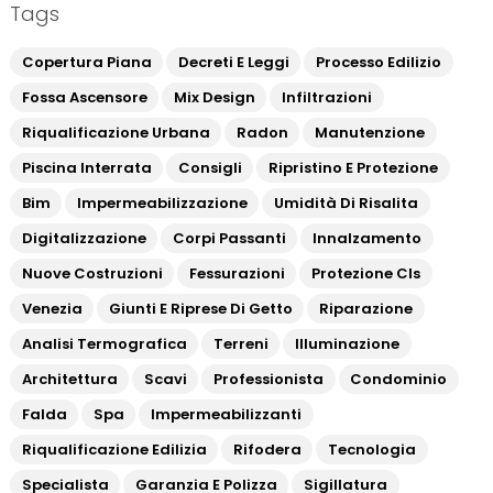
Tags
Copertura Piana
Decreti E Leggi
Processo Edilizio
Fossa Ascensore
Mix Design
Infiltrazioni
Riqualificazione Urbana
Radon
Manutenzione
Piscina Interrata
Consigli
Ripristino E Protezione
Bim
Impermeabilizzazione
Umidità Di Risalita
Digitalizzazione
Corpi Passanti
Innalzamento
Nuove Costruzioni
Fessurazioni
Protezione Cls
Venezia
Giunti E Riprese Di Getto
Riparazione
Analisi Termografica
Terreni
Illuminazione
Architettura
Scavi
Professionista
Condominio
Falda
Spa
Impermeabilizzanti
Riqualificazione Edilizia
Rifodera
Tecnologia
Specialista
Garanzia E Polizza
Sigillatura