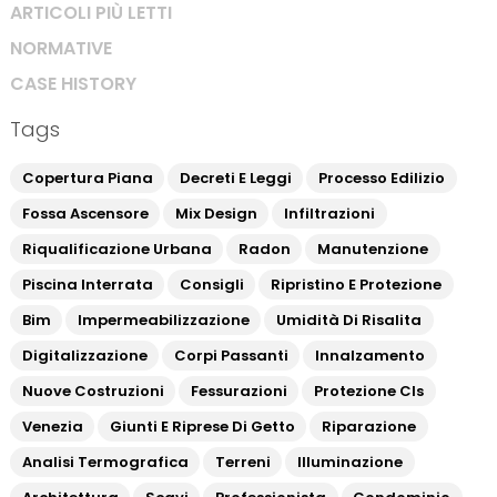
ARTICOLI PIÙ LETTI
NORMATIVE
CASE HISTORY
Tags
Copertura Piana
Decreti E Leggi
Processo Edilizio
Fossa Ascensore
Mix Design
Infiltrazioni
Riqualificazione Urbana
Radon
Manutenzione
Piscina Interrata
Consigli
Ripristino E Protezione
Bim
Impermeabilizzazione
Umidità Di Risalita
Digitalizzazione
Corpi Passanti
Innalzamento
Nuove Costruzioni
Fessurazioni
Protezione Cls
Venezia
Giunti E Riprese Di Getto
Riparazione
Analisi Termografica
Terreni
Illuminazione