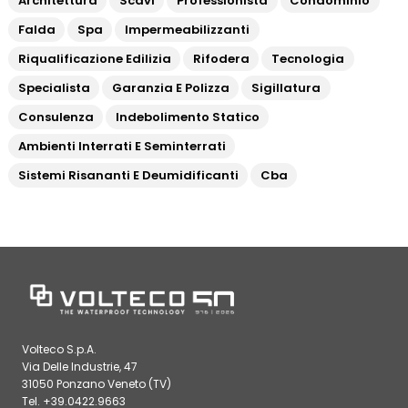
Architettura
Scavi
Professionista
Condominio
Falda
Spa
Impermeabilizzanti
Riqualificazione Edilizia
Rifodera
Tecnologia
Specialista
Garanzia E Polizza
Sigillatura
Consulenza
Indebolimento Statico
Ambienti Interrati E Seminterrati
Sistemi Risananti E Deumidificanti
Cba
Volteco S.p.A.
Via Delle Industrie, 47
31050 Ponzano Veneto (TV)
Tel. +39.0422.9663