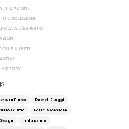
ALIFICAZIONE
TTI E SOLUZIONI
AROLA ALL'ESPERTO
RAZIONI
OLI PIÙ LETTI
ATIVE
 HISTORY
gs
ertura Piana
Decreti E Leggi
esso Edilizio
Fossa Ascensore
 Design
Infiltrazioni