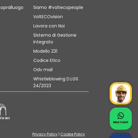
sopralluogo
Siamo #voltecopeople
VoltECOvision
Lavora con Noi
Sistema di Gestione
Integrato
Modello 231
Codice Etico
Odv mail
Whistleblowing D.LGS
24/2023
Mr Wat
Contat
Whatsapp 
WHATSAPP
Privacy Policy
|
Cookie Policy