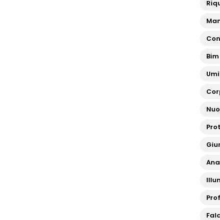
Riq
Man
Con
Bim
Umi
Cor
Nuo
Pro
Giun
Ana
Ill
Pro
Fal