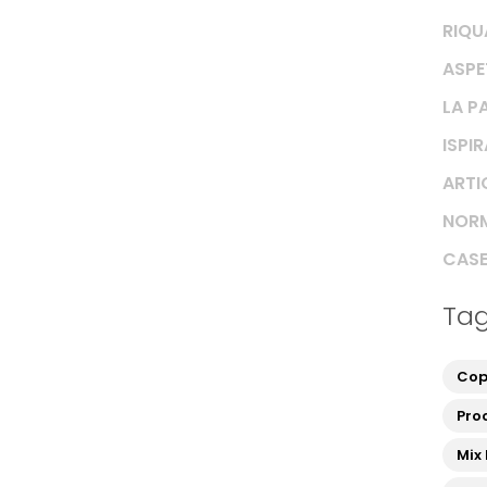
RIQU
ASPE
LA P
ISPI
ARTIC
NORM
CASE
Ta
Cop
Proc
Mix