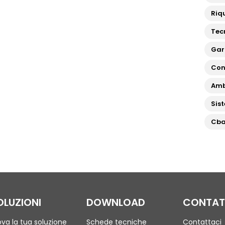
Riqu
Tec
Gar
Con
Amb
Sis
Cb
OLUZIONI
DOWNLOAD
CONTAT
ova la tua soluzione
Schede tecniche
Contattaci