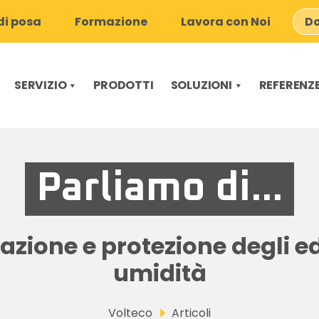
i posa
Formazione
Lavora con Noi
Do
SERVIZIO
PRODOTTI
SOLUZIONI
REFERENZ
Parliamo di...
zione e protezione degli ed
umidità
Volteco
Articoli