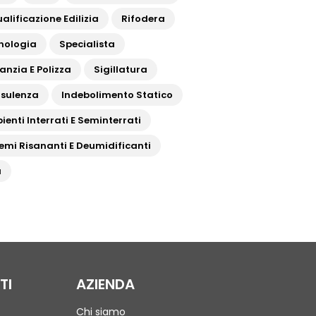
alificazione Edilizia
Rifodera
nologia
Specialista
anzia E Polizza
Sigillatura
sulenza
Indebolimento Statico
ienti Interrati E Seminterrati
temi Risananti E Deumidificanti
a
TI
AZIENDA
Chi siamo