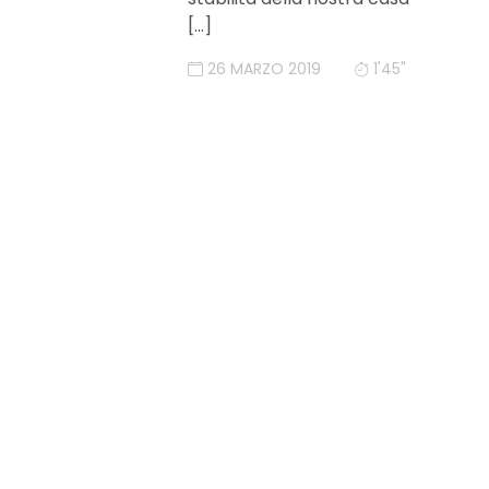
[…]
26 MARZO 2019
1'45"