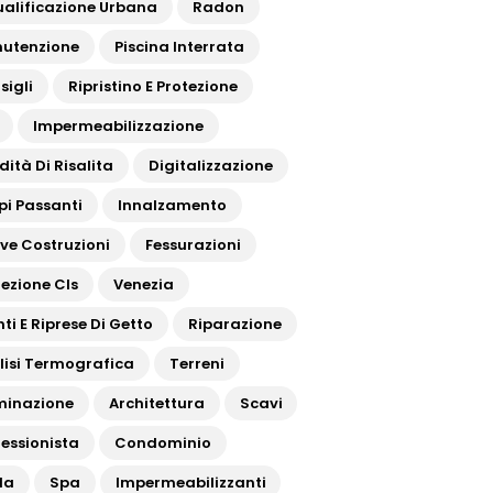
ualificazione Urbana
Radon
utenzione
Piscina Interrata
sigli
Ripristino E Protezione
Impermeabilizzazione
dità Di Risalita
Digitalizzazione
pi Passanti
Innalzamento
ve Costruzioni
Fessurazioni
tezione Cls
Venezia
ti E Riprese Di Getto
Riparazione
lisi Termografica
Terreni
uminazione
Architettura
Scavi
fessionista
Condominio
da
Spa
Impermeabilizzanti