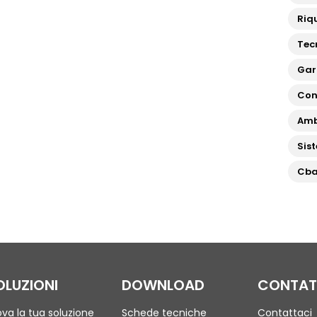
Riqu
Tec
Gar
Con
Amb
Sis
Cb
OLUZIONI
DOWNLOAD
CONTAT
ova la tua soluzione
Schede tecniche
Contattaci