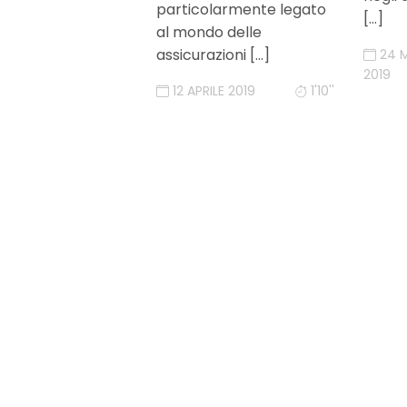
particolarmente legato
[…]
al mondo delle
assicurazioni […]
24 
2019
12 APRILE 2019
1'10''