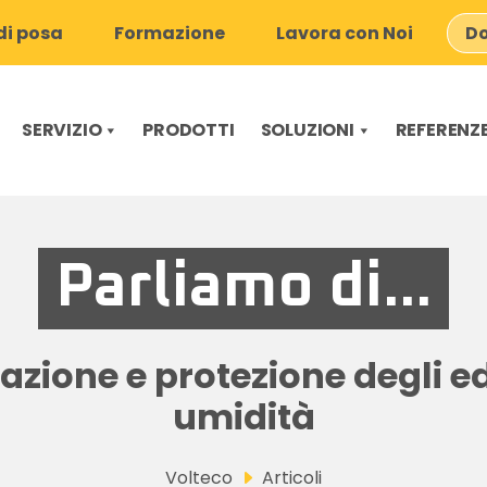
i posa
Formazione
Lavora con Noi
Do
SERVIZIO
PRODOTTI
SOLUZIONI
REFERENZ
Parliamo di...
zione e protezione degli ed
umidità
Volteco
Articoli