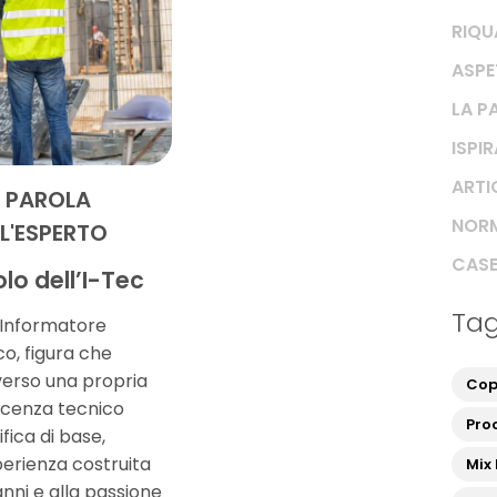
RIQU
ASPE
LA P
ISPI
ARTIC
 PAROLA
NORM
L'ESPERTO
CASE
olo dell’I-Tec
Ta
 Informatore
o, figura che
verso una propria
Cop
cenza tecnico
Proc
ifica di base,
perienza costruita
Mix
anni e alla passione