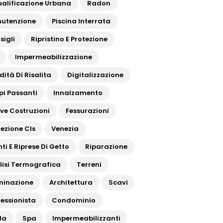
ualificazione Urbana
Radon
utenzione
Piscina Interrata
sigli
Ripristino E Protezione
Impermeabilizzazione
dità Di Risalita
Digitalizzazione
pi Passanti
Innalzamento
ve Costruzioni
Fessurazioni
tezione Cls
Venezia
ti E Riprese Di Getto
Riparazione
lisi Termografica
Terreni
uminazione
Architettura
Scavi
fessionista
Condominio
da
Spa
Impermeabilizzanti