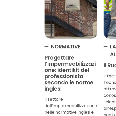
NORMATIVE
LA
AL
Progettare
l’impermeabilizzazi
Il Ru
one: identikit del
professionista
I-tec:
secondo le norme
Tecnic
inglesi
attra
conos
Il settore
scient
dell’impermeabilizzazione
all’es
nelle normative inglesi è
negli 