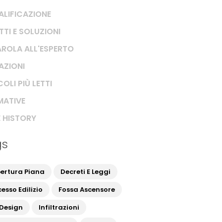
ALIFICAZIONE
TTI E SOLUZIONI
AROLA ALL'ESPERTO
RAZIONI
OLI PIÙ LETTI
ATIVE
 HISTORY
gs
ertura Piana
Decreti E Leggi
esso Edilizio
Fossa Ascensore
 Design
Infiltrazioni