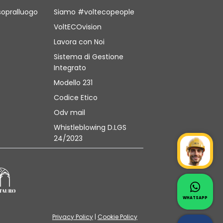
sopralluogo
Siamo #voltecopeople
VoltECOvision
Lavora con Noi
Sistema di Gestione
Integrato
Modello 231
Codice Etico
Odv mail
Whistleblowing D.LGS
24/2023
Mr Wat
Contat
Whatsapp 
WHATSAPP
Privacy Policy
|
Cookie Policy