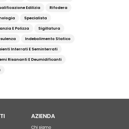
alificazione Edilizia
Rifodera
nologia
Specialista
anzia E Polizza
Sigillatura
sulenza
Indebolimento Statico
ienti Interrati E Seminterrati
temi Risananti E Deumidificanti
a
TI
AZIENDA
Chi siamo