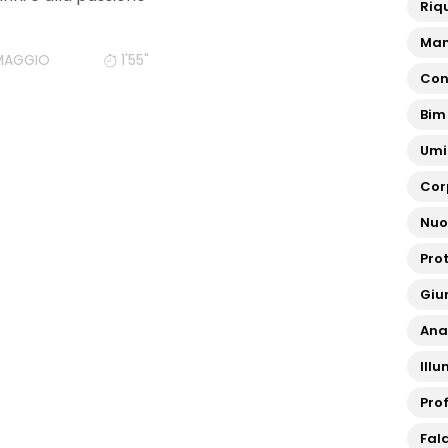
Riq
Man
MAGGIO
1'55"
Con
Bim
Umi
Cor
Nuo
Pro
Giun
Ana
Ill
Pro
Fal