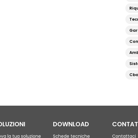
Riqu
Tec
Gar
Con
Amb
Sis
Cb
OLUZIONI
DOWNLOAD
CONTAT
ova la tua soluzione
Schede tecniche
Contattaci