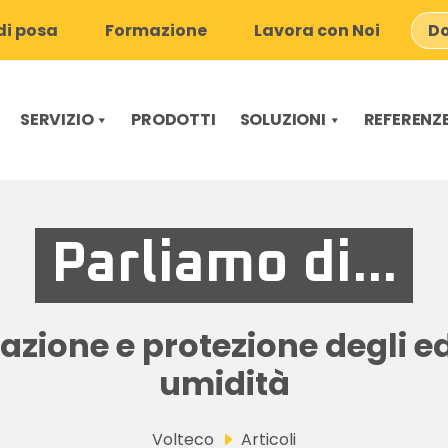
i posa
Formazione
Lavora con Noi
Do
SERVIZIO
PRODOTTI
SOLUZIONI
REFERENZ
Parliamo di...
zione e protezione degli ed
umidità
Volteco
Articoli