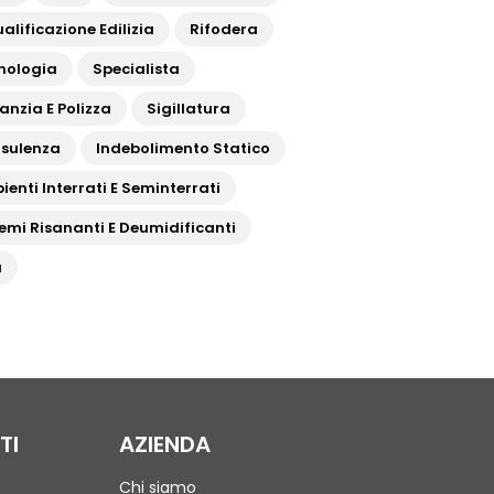
alificazione Edilizia
Rifodera
nologia
Specialista
anzia E Polizza
Sigillatura
sulenza
Indebolimento Statico
ienti Interrati E Seminterrati
temi Risananti E Deumidificanti
a
TI
AZIENDA
Chi siamo