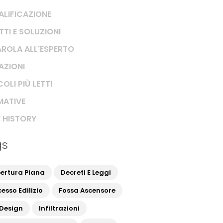
ALIFICAZIONE
TTI E SOLUZIONI
AROLA ALL'ESPERTO
RAZIONI
OLI PIÙ LETTI
ATIVE
 HISTORY
gs
ertura Piana
Decreti E Leggi
esso Edilizio
Fossa Ascensore
 Design
Infiltrazioni