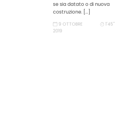
se sia datato o di nuova
costruzione. […]
9 OTTOBRE
1'45''
2019