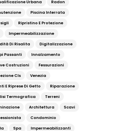
ualificazione Urbana
Radon
utenzione
Piscina Interrata
sigli
Ripristino E Protezione
Impermeabilizzazione
dità Di Risalita
Digitalizzazione
pi Passanti
Innalzamento
ve Costruzioni
Fessurazioni
tezione Cls
Venezia
ti E Riprese Di Getto
Riparazione
lisi Termografica
Terreni
uminazione
Architettura
Scavi
fessionista
Condominio
da
Spa
Impermeabilizzanti