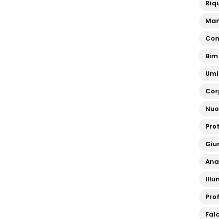
Riq
Man
Con
Bim
Umi
Cor
Nuo
Pro
Giun
Ana
Ill
Pro
Fal