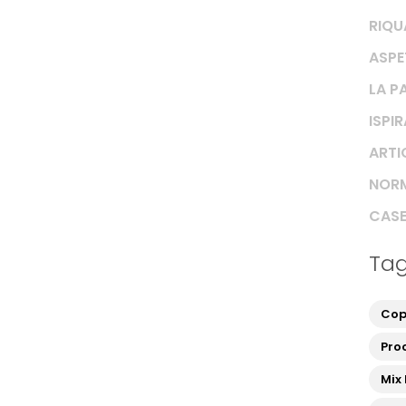
RIQU
ASPE
LA P
ISPI
ARTIC
NORM
CASE
Ta
Cop
Proc
Mix