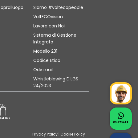
sopralluogo
Siamo #voltecopeople
VoltECOvision
Lavora con Noi
Sistema di Gestione
Integrato
Modello 231
Codice Etico
Odv mail
Whistleblowing D.LGS
24/2023
Mr Wat
Contat
Whatsapp 
WHATSAPP
Privacy Policy
|
Cookie Policy