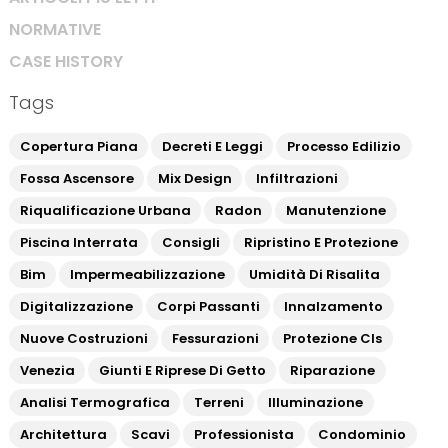
NORMATIVE
CASE HISTORY
Tags
Copertura Piana
Decreti E Leggi
Processo Edilizio
Fossa Ascensore
Mix Design
Infiltrazioni
Riqualificazione Urbana
Radon
Manutenzione
Piscina Interrata
Consigli
Ripristino E Protezione
Bim
Impermeabilizzazione
Umidità Di Risalita
Digitalizzazione
Corpi Passanti
Innalzamento
Nuove Costruzioni
Fessurazioni
Protezione Cls
Venezia
Giunti E Riprese Di Getto
Riparazione
Analisi Termografica
Terreni
Illuminazione
Architettura
Scavi
Professionista
Condominio