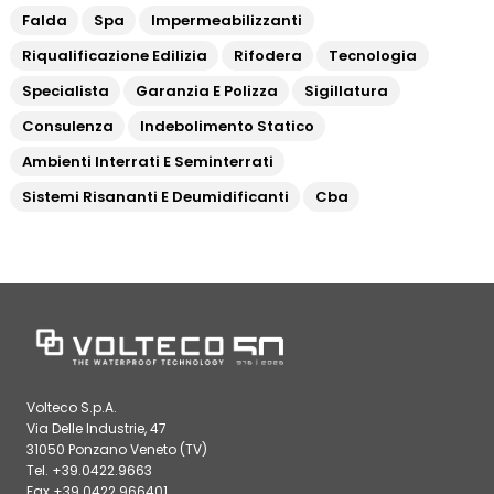
Falda
Spa
Impermeabilizzanti
Riqualificazione Edilizia
Rifodera
Tecnologia
Specialista
Garanzia E Polizza
Sigillatura
Consulenza
Indebolimento Statico
Ambienti Interrati E Seminterrati
Sistemi Risananti E Deumidificanti
Cba
Volteco S.p.A.
Via Delle Industrie, 47
31050 Ponzano Veneto (TV)
Tel. +39.0422.9663
Fax +39.0422.966401