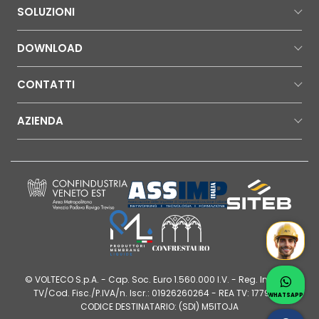
SOLUZIONI
DOWNLOAD
CONTATTI
AZIENDA
Mr Wat
Contatt
© VOLTECO S.p.A. - Cap. Soc. Euro 1.560.000 I.V. - Reg. Imprese
Whatsap
TV/Cod. Fisc./P.IVA/n. Iscr.: 01926260264 - REA TV: 177980 |
WHATSAPP
CODICE DESTINATARIO: (SDI) M5ITOJA