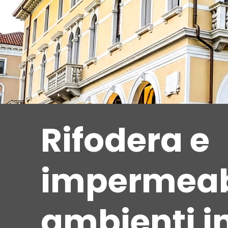
Rifodera e
impermeabi
ambienti in