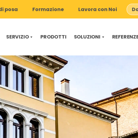
i posa
Formazione
Lavora con Noi
Do
SERVIZIO
PRODOTTI
SOLUZIONI
REFERENZ