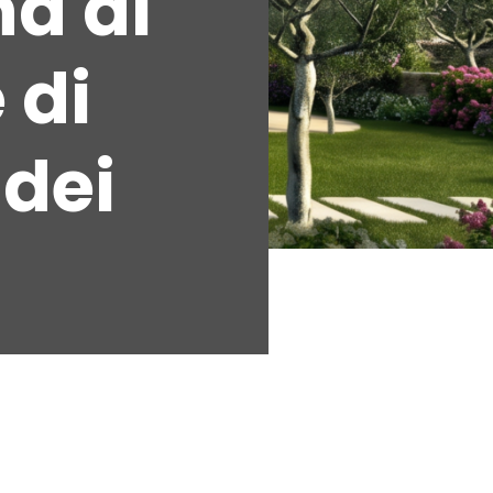
na di
 di
 dei