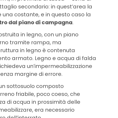
ettaglio secondario: in quest’area la
 una costante, e in questo caso la
ro dal piano di campagna
.
costruita in legno, con un piano
terno tramite rampa, ma
truttura in legno è contenuta
mento armato. Legno e acqua di falda
ichiedeva un’impermeabilizzazione
enza margine di errore.
ta un sottosuolo composto
reno friabile, poco coeso, che
za di acqua in prossimità delle
meabilizzare, era necessario
ro dell’interrato.