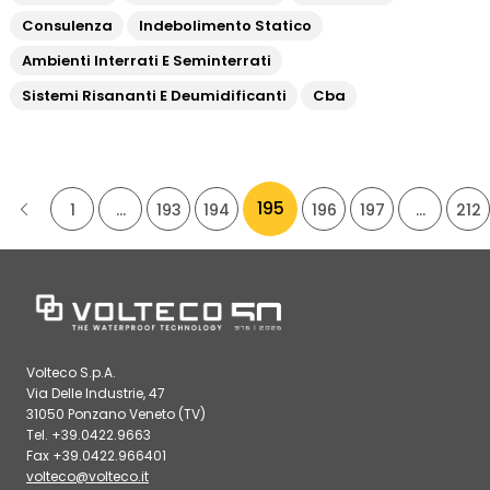
Consulenza
Indebolimento Statico
Ambienti Interrati E Seminterrati
Sistemi Risananti E Deumidificanti
Cba
195
1
…
193
194
196
197
…
212
Volteco S.p.A.
Via Delle Industrie, 47
31050 Ponzano Veneto (TV)
Tel. +39.0422.9663
Fax +39.0422.966401
volteco@volteco.it