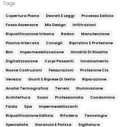
Tags
Copertura Piana
Decreti E Leggi
Processo Edilizio
Fossa Ascensore
Mix Design
Infiltrazioni
Riqualificazione Urbana
Radon
Manutenzione
Piscina Interrata
Consigli
Ripristino E Protezione
Bim
Impermeabilizzazione
Umidità Di Risalita
Digitalizzazione
Corpi Passanti
Innalzamento
Nuove Costruzioni
Fessurazioni
Protezione Cls
Venezia
Giunti E Riprese Di Getto
Riparazione
Analisi Termografica
Terreni
Illuminazione
Architettura
Scavi
Professionista
Condominio
Falda
Spa
Impermeabilizzanti
Riqualificazione Edilizia
Rifodera
Tecnologia
Specialista
Garanzia E Polizza
Sigillatura