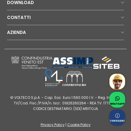
DOWNLOAD
CONTATTI
AZIENDA
Mr Wat
Contatt
© VOLTECO S.p.A. - Cap. Soc. Euro 1.560.000 I.V. - Reg. Imprese
Whatsap
TV/Cod. Fisc./P.IVA/n. Iscr.: 01926260264 - REA TV: 177980 |
WHATSAPP
CODICE DESTINATARIO: (SDI) M5ITOJA
Chiedi 
CONSULENZA
Privacy Policy
|
Cookie Policy