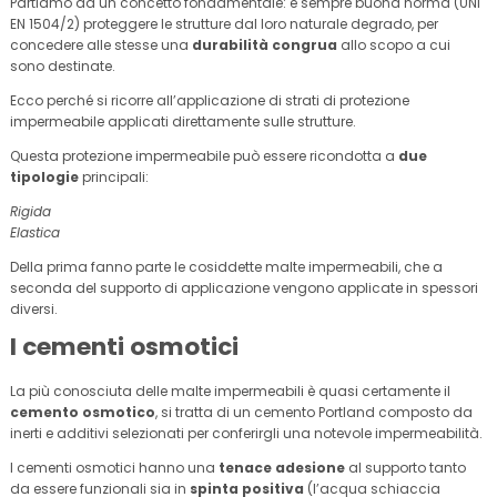
Partiamo da un concetto fondamentale: è sempre buona norma (UNI
EN 1504/2) proteggere le strutture dal loro naturale degrado, per
concedere alle stesse una
durabilità congrua
allo scopo a cui
sono destinate.
Ecco perché si ricorre all’applicazione di strati di protezione
impermeabile applicati direttamente sulle strutture.
Questa protezione impermeabile può essere ricondotta a
due
tipologie
principali:
Rigida
Elastica
Della prima fanno parte le cosiddette malte impermeabili, che a
seconda del supporto di applicazione vengono applicate in spessori
diversi.
I cementi osmotici
La più conosciuta delle malte impermeabili è quasi certamente il
cemento osmotico
, si tratta di un cemento Portland composto da
inerti e additivi selezionati per conferirgli una notevole impermeabilità.
I cementi osmotici hanno una
tenace adesione
al supporto tanto
da essere funzionali sia in
spinta positiva
(l’acqua schiaccia