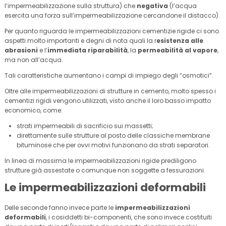
l’impermeabilizzazione sulla struttura) che
negativa
(l’acqua
esercita una forza sull’impermeabilizzazione cercandone il distacco).
Per quanto riguarda le impermeabilizzazioni cementizie rigide ci sono
aspetti molto importanti e degni di nota quali la r
esistenza alle
abrasioni
e l’
immediata riparabilità
, la
permeabilità al vapore
,
ma non all’acqua.
Tali caratteristiche aumentano i campi di impiego degli “osmotici”.
Oltre alle impermeabilizzazioni di strutture in cemento, molto spesso i
cementizi rigidi vengono utilizzati, visto anche il loro basso impatto
economico, come:
strati impermeabili di sacrificio sui massetti;
direttamente sulle strutture al posto delle classiche membrane
bituminose che per ovvi motivi funzionano da strati separatori.
In linea di massima le impermeabilizzazioni rigide prediligono
strutture già assestate o comunque non soggette a fessurazioni.
Le impermeabilizzazioni deformabili
Delle seconde fanno invece parte le
impermeabilizzazioni
deformabili
, i cosiddetti bi-componenti, che sono invece costituiti