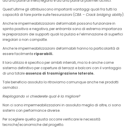
da una parte di inerti/leganti e da una parte di polimeri acrilici.
Quest’ultime gli attribuiscono importanti vantaggi quali fra tutti la
capacità di fare ponte sulle fessurazioni (
CBA – Crack bridging ability
).
Anche le impermeabilizzazioni deformabili possono funzionare in
spinta positiva e negativa, per entrambi sono di estrema importanza
le preparazioni dei supporti quali la pulizia e l’eliminazione di superfici
irregolari o non compatte.
Anche le impermeabilizzazioni deformabili hanno la particolarità di
essere facilmente
riparabili.
Il loro utilizzo è specifico per ambiti interrati, ma lo è anche come
sistema definitivo per coperture di terrazzi e balconi con il vantaggio
di una totale
assenza di trasmigrazione laterale.
Tale beneficio assoluto lo ritroviamo comunque anche nei prodotti
osmotici .
Riepilogando vi chiederete qual è la migliore?
Non ci sono impermeabilizzazioni in assoluto meglio di altre, ci sono
sistemi con performance diverse.
Per scegliere quella giusta occorre verificare le necessità
tecniche/economiche del progetto.