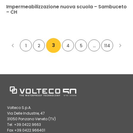
Impermeabilizzazione nuova scuola – Sambuceto
– CH
3
1
2
4
5
…
114
Volteco S.p.A.
Via Delle Industrie, 47
31050 Ponzano Veneto (TV)
Tel. +39.0422.9663
Fax +39.0422.966401